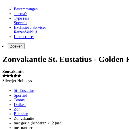
Bestemmingen
Thema's
Type reis
Specials
Exclusieve Services
Reizen
Verblijf
Luxe cruises
Zoeken
Zonvakantie St. Eustatius - Golden 
Zonvakantie
Silverjet Holidays
St. Eustatius
Sportief
Tennis
Duiken
Zon
Eilanden
Zonvakantie
met gezin (kinderen <12 jaar)
met partner