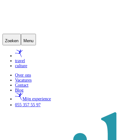
Zoeken
Menu
travel
culture
Over ons
Vacatures
Contact
Blog
Mijn experience
055 357 55 97