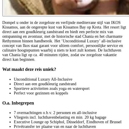
Dompel u onder in de zorgeloze en verfijnde mediterrane stijl van IKOS
Kissamos, aan de ongerepte kust van Kissamos Bay op Kreta. Het resort ligt
direct aan een goudkleurig zandstrand en biedt een perfecte mix van
ontspanning en avontuur, met de historische stad Chania en het charmante
Rethymnon binnen handbereik. Het ‘Unconditional Luxury’ all-inclusive
concept van Ikos staat garant voor ultiem comfort, persoonlijke service en
culinaire hoogtepunten waarbij u niets te kort zult komen. De luchthaven
van Chania ligt op ca. 40 minuten rijden, zodat uw zorgeloze vakantie
direct kan beginnen.
Wat maakt deze reis uniek?
Unconditional Luxury All-Inclusive
Direct aan een goudkleurig zandstrand
Sportieve activiteiten zoals yoga en watersport
Perfect voor gezinnen en koppels
O.a. Inbegrepen
7 overnachtingen o.b.v. 2 personen en all-inclusive
Vliegreis incl. luchthavenbelasting en min. 20 kg bagage
Executive Lounge op Schiphol, Düsseldorf, Eindhoven of Brussel
Privétransfer ter plaatse van en naar de luchthaven