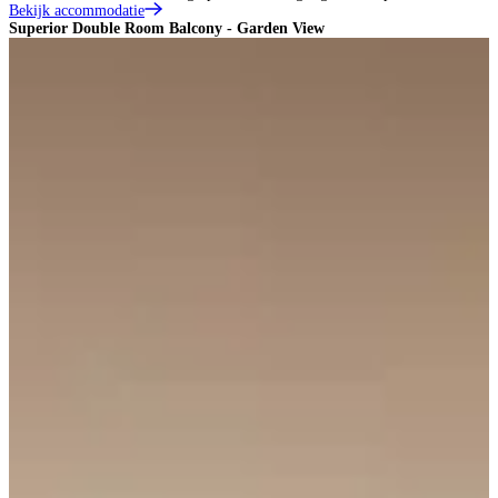
Bekijk accommodatie
Superior Double Room Balcony - Garden View
S