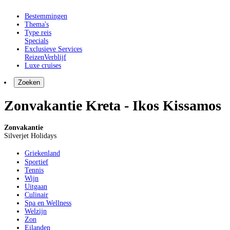
Bestemmingen
Thema's
Type reis
Specials
Exclusieve Services
Reizen
Verblijf
Luxe cruises
Zoeken
Zonvakantie Kreta - Ikos Kissamos
Zonvakantie
Silverjet Holidays
Griekenland
Sportief
Tennis
Wijn
Uitgaan
Culinair
Spa en Wellness
Welzijn
Zon
Eilanden