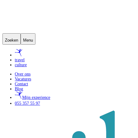
Zoeken
Menu
travel
culture
Over ons
Vacatures
Contact
Blog
Mijn experience
055 357 55 97