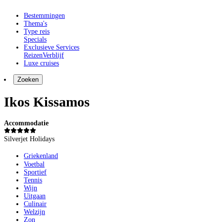
Bestemmingen
Thema's
Type reis
Specials
Exclusieve Services
Reizen
Verblijf
Luxe cruises
Zoeken
Ikos Kissamos
Accommodatie
Silverjet Holidays
Griekenland
Voetbal
Sportief
Tennis
Wijn
Uitgaan
Culinair
Welzijn
Zon