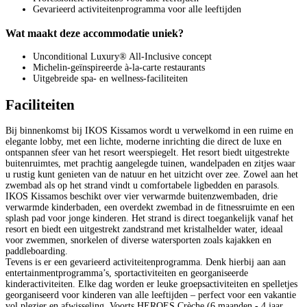
Gevarieerd activiteitenprogramma voor alle leeftijden
Wat maakt deze accommodatie uniek?
Unconditional Luxury® All-Inclusive concept
Michelin-geïnspireerde à-la-carte restaurants
Uitgebreide spa- en wellness-faciliteiten
Faciliteiten
Bij binnenkomst bij IKOS Kissamos wordt u verwelkomd in een ruime en
elegante lobby, met een lichte, moderne inrichting die direct de luxe en
ontspannen sfeer van het resort weerspiegelt. Het resort biedt uitgestrekte
buitenruimtes, met prachtig aangelegde tuinen, wandelpaden en zitjes waar
u rustig kunt genieten van de natuur en het uitzicht over zee. Zowel aan het
zwembad als op het strand vindt u comfortabele ligbedden en parasols.
IKOS Kissamos beschikt over vier verwarmde buitenzwembaden, drie
verwarmde kinderbaden, een overdekt zwembad in de fitnessruimte en een
splash pad voor jonge kinderen. Het strand is direct toegankelijk vanaf het
resort en biedt een uitgestrekt zandstrand met kristalhelder water, ideaal
voor zwemmen, snorkelen of diverse watersporten zoals kajakken en
paddleboarding.
Tevens is er een gevarieerd activiteitenprogramma. Denk hierbij aan aan
entertainmentprogramma’s, sportactiviteiten en georganiseerde
kinderactiviteiten. Elke dag worden er leuke groepsactiviteiten en spelletjes
georganiseerd voor kinderen van alle leeftijden – perfect voor een vakantie
vol plezier en afwisseling. Voorts HEROES Crèche (6 maanden - 4 jaar,