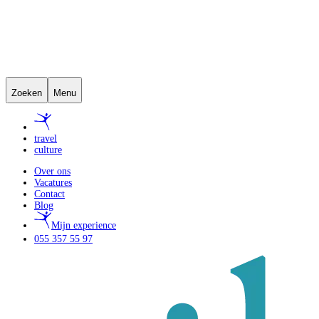
Zoeken
Menu
travel
culture
Over ons
Vacatures
Contact
Blog
Mijn experience
055 357 55 97