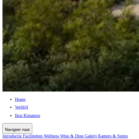
Home
Verblijf
Ikos Kissamos
Navigeer naar
Introductie
Faciliteiten
Wellness
Wine & Dine
Galerij
Kamers & Suites