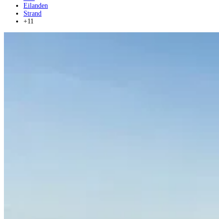
Eilanden
Strand
+11