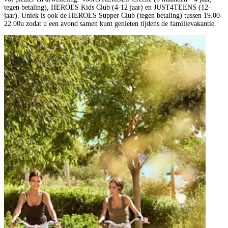
tegen betaling), HEROES Kids Club (4-12 jaar) en JUST4TEENS (12-
jaar). Uniek is ook de HEROES Supper Club (tegen betaling) tussen 19.00-
22.00u zodat u een avond samen kunt genieten tijdens de familievakantie.