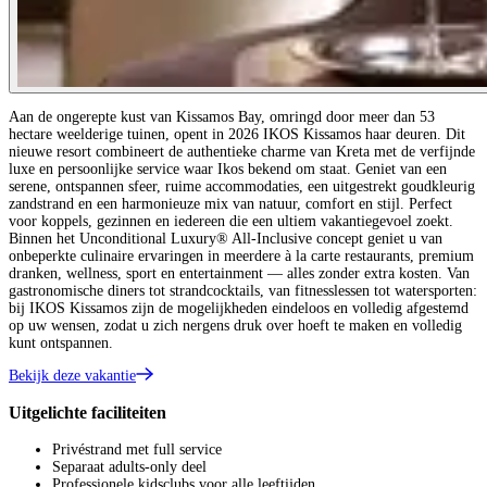
Aan de ongerepte kust van Kissamos Bay, omringd door meer dan 53
hectare weelderige tuinen, opent in 2026 IKOS Kissamos haar deuren. Dit
nieuwe resort combineert de authentieke charme van Kreta met de verfijnde
luxe en persoonlijke service waar Ikos bekend om staat. Geniet van een
serene, ontspannen sfeer, ruime accommodaties, een uitgestrekt goudkleurig
zandstrand en een harmonieuze mix van natuur, comfort en stijl. Perfect
voor koppels, gezinnen en iedereen die een ultiem vakantiegevoel zoekt.
Binnen het Unconditional Luxury® All‑Inclusive concept geniet u van
onbeperkte culinaire ervaringen in meerdere à la carte restaurants, premium
dranken, wellness, sport en entertainment — alles zonder extra kosten. Van
gastronomische diners tot strandcocktails, van fitnesslessen tot watersporten:
bij IKOS Kissamos zijn de mogelijkheden eindeloos en volledig afgestemd
op uw wensen, zodat u zich nergens druk over hoeft te maken en volledig
kunt ontspannen.
Bekijk deze vakantie
Uitgelichte faciliteiten
Privéstrand met full service
Separaat adults-only deel
Professionele kidsclubs voor alle leeftijden