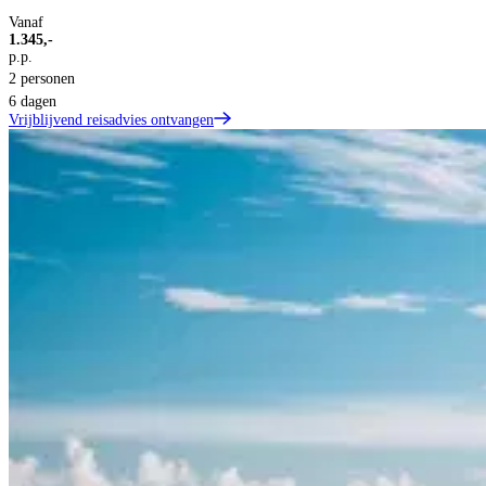
Vanaf
1.345,-
p.p.
2 personen
6 dagen
Vrijblijvend reisadvies ontvangen