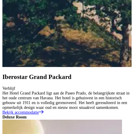
Iberostar Grand Packard
Verblijf
Het Hotel Grand Packard ligt aan de Paseo Prado, de belangrijkste straat in
het oude centrum van Havana. Het hotel is gehuisvest in een historisch
gebouw uit 1911 en is volledig gerenoveerd. Het heeft geresulteerd in een
opmerkelijk design waar oud en nieuw mooi smaakvol samenkomen.
Bekijk accommodatie
Deluxe Room
D