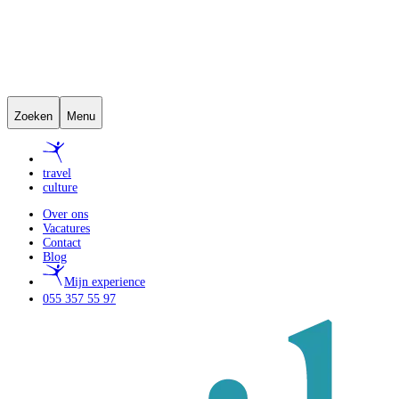
Zoeken
Menu
travel
culture
Over ons
Vacatures
Contact
Blog
Mijn experience
055 357 55 97