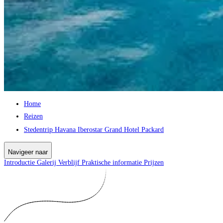
Home
Reizen
Stedentrip Havana Iberostar Grand Hotel Packard
Navigeer naar
Introductie
Galerij
Verblijf
Praktische informatie
Prijzen