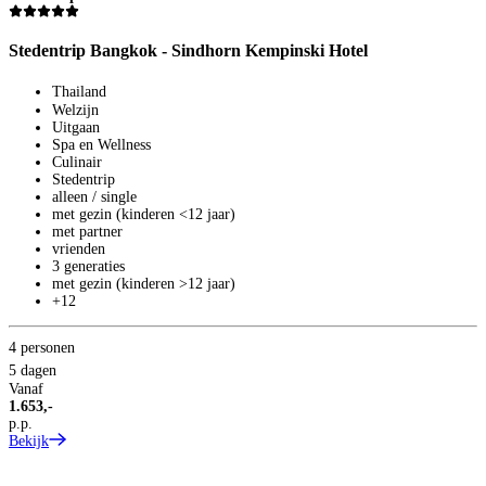
Stedentrip Bangkok - Sindhorn Kempinski Hotel
S
Thailand
Welzijn
Uitgaan
Spa en Wellness
Culinair
Stedentrip
alleen / single
met gezin (kinderen <12 jaar)
met partner
vrienden
3 generaties
met gezin (kinderen >12 jaar)
+12
2
4
4 personen
V
5 dagen
1
Vanaf
p
1.653,-
B
p.p.
Bekijk