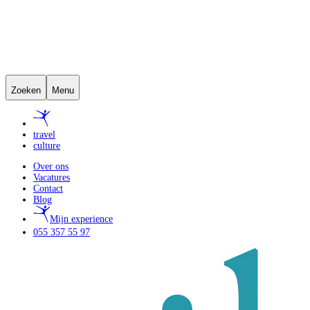
Zoeken
Menu
travel
culture
Over ons
Vacatures
Contact
Blog
Mijn experience
055 357 55 97