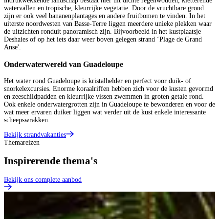
indrukwekkende landschap bestaat hier uit dichte regenwouden, kletterende
watervallen en tropische, kleurrijke vegetatie. Door de vruchtbare grond
zijn er ook veel bananenplantages en andere fruitbomen te vinden. In het
uiterste noordwesten van Basse-Terre liggen meerdere unieke plekken waar
de uitzichten ronduit panoramisch zijn. Bijvoorbeeld in het kustplaatsje
Deshaies of op het iets daar weer boven gelegen strand ‘Plage de Grand
Anse'.
Onderwaterwereld van Guadeloupe
Het water rond Guadeloupe is kristalhelder en perfect voor duik- of
snorkelexcursies. Enorme koraalriffen hebben zich voor de kusten gevormd
en zeeschildpadden en kleurrijke vissen zwemmen in groten getale rond.
Ook enkele onderwatergrotten zijn in Guadeloupe te bewonderen en voor de
wat meer ervaren duiker liggen wat verder uit de kust enkele interessante
scheepswrakken.
Bekijk strandvakanties
Themareizen
Inspirerende thema's
Bekijk ons complete aanbod