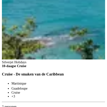
Silverjet Holidays
S
10-daagse Cruise
Z
Cruise - De smaken van de Caribbean
Z
Martinique
Guadeloupe
Cruise
+3
2 personen