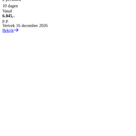
10 dagen
Vanaf
6.845,-
p.p.
Vertrek 16 december 2026
Bekijk
2
8
V
3
p
B