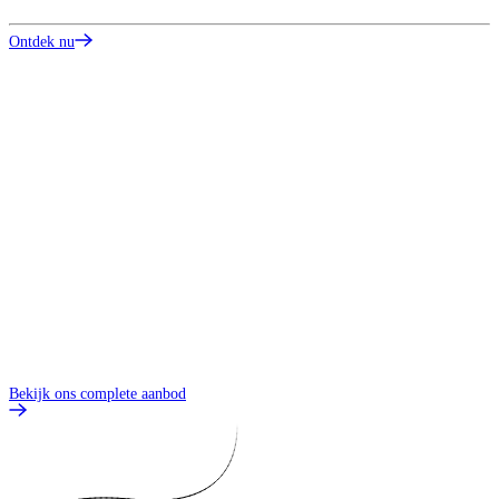
Z
Ontdek nu
S
O
Bekijk ons complete aanbod