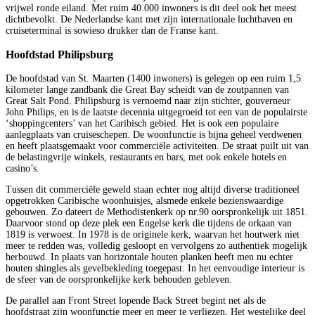
vrijwel ronde eiland. Met ruim 40.000 inwoners is dit deel ook het meest
dichtbevolkt. De Nederlandse kant met zijn internationale luchthaven en
cruiseterminal is sowieso drukker dan de Franse kant.
Hoofdstad Philipsburg
De hoofdstad van St. Maarten (1400 inwoners) is gelegen op een ruim 1,5
kilometer lange zandbank die Great Bay scheidt van de zoutpannen van
Great Salt Pond. Philipsburg is vernoemd naar zijn stichter, gouverneur
John Philips, en is de laatste decennia uitgegroeid tot een van de populairste
‘shoppingcenters’ van het Caribisch gebied. Het is ook een populaire
aanlegplaats van cruiseschepen. De woonfunctie is bijna geheel verdwenen
en heeft plaatsgemaakt voor commerciële activiteiten. De straat puilt uit van
de belastingvrije winkels, restaurants en bars, met ook enkele hotels en
casino’s.
Tussen dit commerciële geweld staan echter nog altijd diverse traditioneel
opgetrokken Caribische woonhuisjes, alsmede enkele bezienswaardige
gebouwen. Zo dateert de Methodistenkerk op nr.90 oorspronkelijk uit 1851.
Daarvoor stond op deze plek een Engelse kerk die tijdens de orkaan van
1819 is verwoest. In 1978 is de originele kerk, waarvan het houtwerk niet
meer te redden was, volledig gesloopt en vervolgens zo authentiek mogelijk
herbouwd. In plaats van horizontale houten planken heeft men nu echter
houten shingles als gevelbekleding toegepast. In het eenvoudige interieur is
de sfeer van de oorspronkelijke kerk behouden gebleven.
De parallel aan Front Street lopende Back Street begint net als de
hoofdstraat zijn woonfunctie meer en meer te verliezen. Het westelijke deel