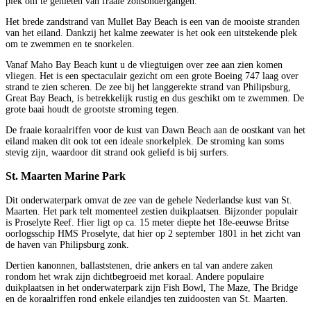
plek om te genieten van fraaie zonsondergangen.
Het brede zandstrand van Mullet Bay Beach is een van de mooiste stranden
van het eiland. Dankzij het kalme zeewater is het ook een uitstekende plek
om te zwemmen en te snorkelen.
Vanaf Maho Bay Beach kunt u de vliegtuigen over zee aan zien komen
vliegen. Het is een spectaculair gezicht om een grote Boeing 747 laag over
strand te zien scheren. De zee bij het langgerekte strand van Philipsburg,
Great Bay Beach, is betrekkelijk rustig en dus geschikt om te zwemmen. De
grote baai houdt de grootste stroming tegen.
De fraaie koraalriffen voor de kust van Dawn Beach aan de oostkant van het
eiland maken dit ook tot een ideale snorkelplek. De stroming kan soms
stevig zijn, waardoor dit strand ook geliefd is bij surfers.
St. Maarten Marine Park
Dit onderwaterpark omvat de zee van de gehele Nederlandse kust van St.
Maarten. Het park telt momenteel zestien duikplaatsen. Bijzonder populair
is Proselyte Reef. Hier ligt op ca. 15 meter diepte het 18e-eeuwse Britse
oorlogsschip HMS Proselyte, dat hier op 2 september 1801 in het zicht van
de haven van Philipsburg zonk.
Dertien kanonnen, ballaststenen, drie ankers en tal van andere zaken
rondom het wrak zijn dichtbegroeid met koraal. Andere populaire
duikplaatsen in het onderwaterpark zijn Fish Bowl, The Maze, The Bridge
en de koraalriffen rond enkele eilandjes ten zuidoosten van St. Maarten.