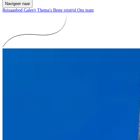
Navigeer naar
Reisaanbod
Galerij
Thema's
Beste reistijd
Ons team