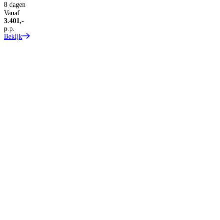
8 dagen
Vanaf
3.401,-
p.p.
Bekijk
S
Z