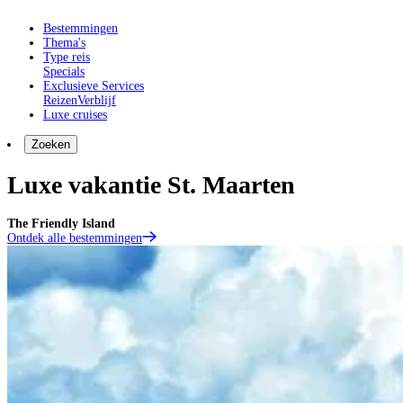
Bestemmingen
Thema's
Type reis
Specials
Exclusieve Services
Reizen
Verblijf
Luxe cruises
Zoeken
Luxe vakantie St. Maarten
The Friendly Island
Ontdek alle bestemmingen