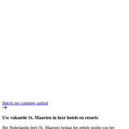
Z
4
8
V
2
p
B
Bekijk ons complete aanbod
Uw vakantie St. Maarten in luxe hotels en resorts
Het Nederlandse deel (St. Maarten) beslaat het gehele zuiden van het