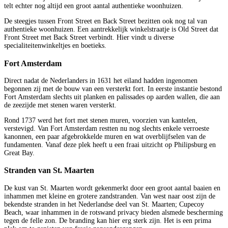
telt echter nog altijd een groot aantal authentieke woonhuizen.
De steegjes tussen Front Street en Back Street bezitten ook nog tal van
authentieke woonhuizen. Een aantrekkelijk winkelstraatje is Old Street dat
Front Street met Back Street verbindt. Hier vindt u diverse
specialiteitenwinkeltjes en boetieks.
Fort Amsterdam
Direct nadat de Nederlanders in 1631 het eiland hadden ingenomen
begonnen zij met de bouw van een versterkt fort. In eerste instantie bestond
Fort Amsterdam slechts uit planken en palissades op aarden wallen, die aan
de zeezijde met stenen waren versterkt.
Rond 1737 werd het fort met stenen muren, voorzien van kantelen,
verstevigd. Van Fort Amsterdam restten nu nog slechts enkele verroeste
kanonnen, een paar afgebrokkelde muren en wat overblijfselen van de
fundamenten. Vanaf deze plek heeft u een fraai uitzicht op Philipsburg en
Great Bay.
Stranden van St. Maarten
De kust van St. Maarten wordt gekenmerkt door een groot aantal baaien en
inhammen met kleine en grotere zandstranden. Van west naar oost zijn de
bekendste stranden in het Nederlandse deel van St. Maarten; Cupecoy
Beach, waar inhammen in de rotswand privacy bieden alsmede bescherming
tegen de felle zon. De branding kan hier erg sterk zijn. Het is een prima