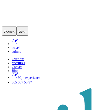
Zoeken
Menu
travel
culture
Over ons
Vacatures
Contact
Blog
Mijn experience
055 357 55 97