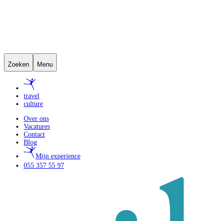
Zoeken
Menu
travel
culture
Over ons
Vacatures
Contact
Blog
Mijn experience
055 357 55 97