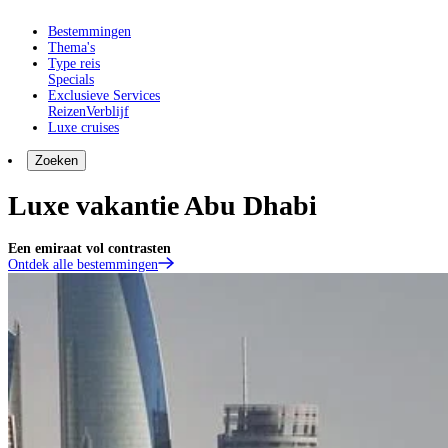
Bestemmingen
Thema's
Type reis
Specials
Exclusieve Services
Reizen
Verblijf
Luxe cruises
Zoeken
Luxe vakantie Abu Dhabi
Een emiraat vol contrasten
Ontdek alle bestemmingen