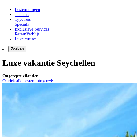
Bestemmingen
Thema's
Type reis
Specials
Exclusieve Services
Reizen
Verblijf
Luxe cruises
Zoeken
Luxe vakantie Seychellen
Ongerepte eilanden
Ontdek alle bestemmingen