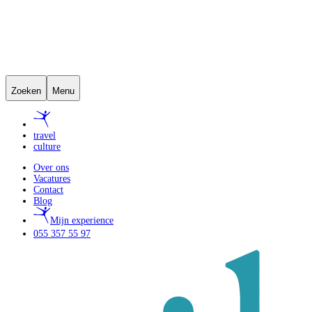
Zoeken
Menu
travel
culture
Over ons
Vacatures
Contact
Blog
Mijn experience
055 357 55 97