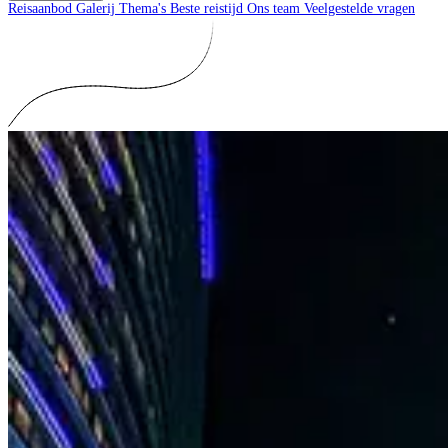
Reisaanbod
Galerij
Thema's
Beste reistijd
Ons team
Veelgestelde vragen