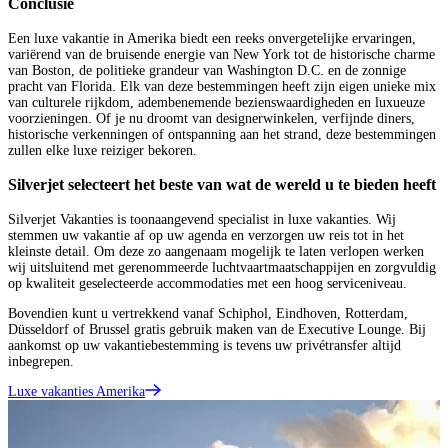
Conclusie
Een luxe vakantie in Amerika biedt een reeks onvergetelijke ervaringen,
variërend van de bruisende energie van New York tot de historische charme
van Boston, de politieke grandeur van Washington D.C. en de zonnige
pracht van Florida. Elk van deze bestemmingen heeft zijn eigen unieke mix
van culturele rijkdom, adembenemende bezienswaardigheden en luxueuze
voorzieningen. Of je nu droomt van designerwinkelen, verfijnde diners,
historische verkenningen of ontspanning aan het strand, deze bestemmingen
zullen elke luxe reiziger bekoren.
Silverjet selecteert het beste van wat de wereld u te bieden heeft
Silverjet Vakanties is toonaangevend specialist in luxe vakanties. Wij
stemmen uw vakantie af op uw agenda en verzorgen uw reis tot in het
kleinste detail. Om deze zo aangenaam mogelijk te laten verlopen werken
wij uitsluitend met gerenommeerde luchtvaartmaatschappijen en zorgvuldig
op kwaliteit geselecteerde accommodaties met een hoog serviceniveau.
Bovendien kunt u vertrekkend vanaf Schiphol, Eindhoven, Rotterdam,
Düsseldorf of Brussel gratis gebruik maken van de Executive Lounge. Bij
aankomst op uw vakantiebestemming is tevens uw privétransfer altijd
inbegrepen.
Luxe vakanties Amerika