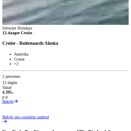
Silverjet Holidays
S
12-daagse Cruise
1
Cruise - Buitenaards Alaska
C
Amerika
Cruise
+2
2 personen
12 dagen
2
Vanaf
1
4.395,-
V
p.p.
7
Bekijk
p
V
B
Bekijk ons complete aanbod