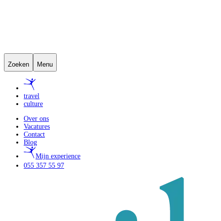
Zoeken
Menu
travel
culture
Over ons
Vacatures
Contact
Blog
Mijn experience
055 357 55 97