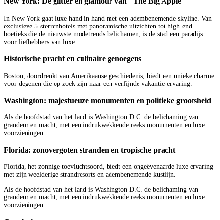
New York: De glitter en glamour van "The Big Apple"
In New York gaat luxe hand in hand met een adembenemende skyline. Van
exclusieve 5-sterrenhotels met panoramische uitzichten tot high-end
boetieks die de nieuwste modetrends belichamen, is de stad een paradijs
voor liefhebbers van luxe.
Historische pracht en culinaire genoegens
Boston, doordrenkt van Amerikaanse geschiedenis, biedt een unieke charme
voor degenen die op zoek zijn naar een verfijnde vakantie-ervaring.
Washington: majestueuze monumenten en politieke grootsheid
Als de hoofdstad van het land is Washington D.C. de belichaming van
grandeur en macht, met een indrukwekkende reeks monumenten en luxe
voorzieningen.
Florida: zonovergoten stranden en tropische pracht
Florida, het zonnige toevluchtsoord, biedt een ongeëvenaarde luxe ervaring
met zijn weelderige strandresorts en adembenemende kustlijn.
Als de hoofdstad van het land is Washington D.C. de belichaming van
grandeur en macht, met een indrukwekkende reeks monumenten en luxe
voorzieningen.