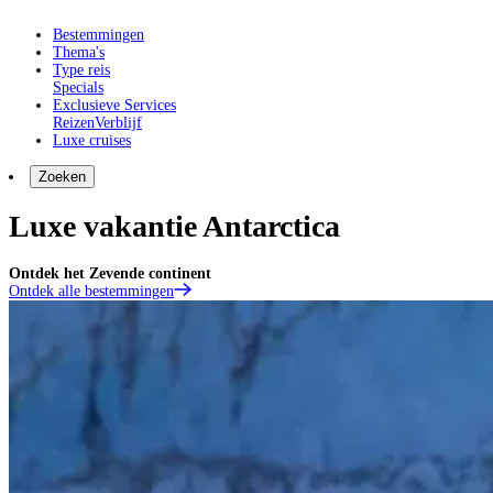
Bestemmingen
Thema's
Type reis
Specials
Exclusieve Services
Reizen
Verblijf
Luxe cruises
Zoeken
Luxe vakantie Antarctica
Ontdek het Zevende continent
Ontdek alle bestemmingen