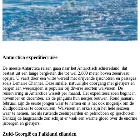
Antarctica expeditiecruise
De meeste Antarctica reizen gaan naar het Antarctisch schiereiland, dat
bestaat uit een lange bergketen die tot wel 2.800 meter boven zeeniveau
oprijst. U vaart door een witte wereld met drijvende ijsschotsen en passages
zoals Lemaire Channel. Deze smalle, natuurlijke doorgang met gletsjers en
bergen aan weerszijden is populair bij diverse soorten walvissen. De
reiservaring in Antarctica wisselt per maand. Het expeditieseizoen begint in
november en december, als de pinguïns hun nestjes bouwen. Rond januari,
februari zijn de eerste jongen waar te nemen en is het ook mogelijk om de
Zuidpoolcirkel te doorkruisen. Walvissen en orka's zijn het hele seizoen
waar te nemen, net als rustende zeeluipaarden en pelsrobben op ijsschotsen.
Dankzij de laagstaande zon schijnt er vaak een warme gloed over de enorme
ijsbergen en gletsjers.
Zuid-Georgië en Falkland eilanden