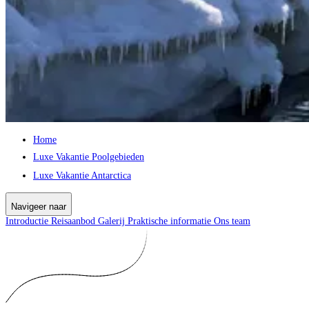
Home
Luxe Vakantie Poolgebieden
Luxe Vakantie Antarctica
Navigeer naar
Introductie
Reisaanbod
Galerij
Praktische informatie
Ons team