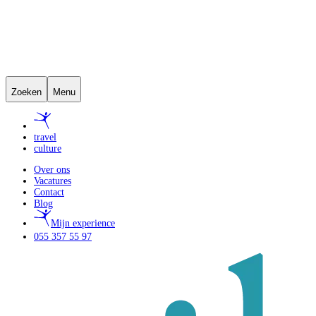
Zoeken
Menu
travel
culture
Over ons
Vacatures
Contact
Blog
Mijn experience
055 357 55 97