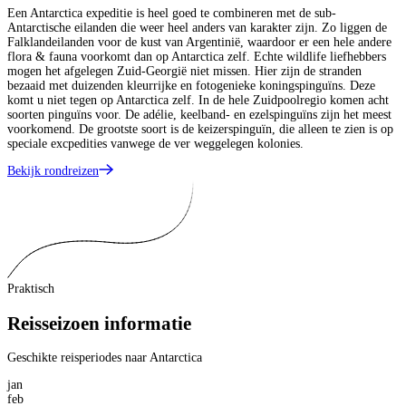
Een Antarctica expeditie is heel goed te combineren met de sub-
Antarctische eilanden die weer heel anders van karakter zijn. Zo liggen de
Falklandeilanden voor de kust van Argentinië, waardoor er een hele andere
flora & fauna voorkomt dan op Antarctica zelf. Echte wildlife liefhebbers
mogen het afgelegen Zuid-Georgië niet missen. Hier zijn de stranden
bezaaid met duizenden kleurrijke en fotogenieke koningspinguïns. Deze
komt u niet tegen op Antarctica zelf. In de hele Zuidpoolregio komen acht
soorten pinguïns voor. De adélie, keelband- en ezelspinguïns zijn het meest
voorkomend. De grootste soort is de keizerspinguïn, die alleen te zien is op
speciale excpedities vanwege de ver weggelegen kolonies.
Bekijk rondreizen
Praktisch
Reisseizoen informatie
Geschikte reisperiodes naar Antarctica
jan
feb