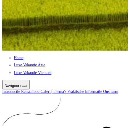
Home
Luxe Vakantie Azie
Luxe Vakantie Vietnam
Navigeer naar
Introductie
Reisaanbod
Galerij
Thema's
Praktische informatie
Ons team