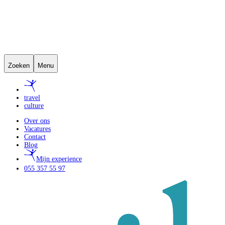
Zoeken
Menu
travel
culture
Over ons
Vacatures
Contact
Blog
Mijn experience
055 357 55 97