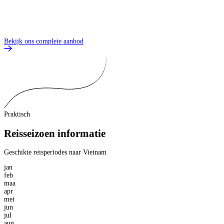
W
O
Bekijk ons complete aanbod
Praktisch
Reisseizoen informatie
Geschikte reisperiodes naar Vietnam
jan
feb
maa
apr
mei
jun
jul
aug