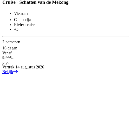
Cruise - Schatten van de Mekong
4
5
Vietnam
V
1
Cambodja
p
Rivier cruise
B
+3
2 personen
16 dagen
Vanaf
9.995,-
p.p.
Vertrek 14 augustus 2026
Bekijk