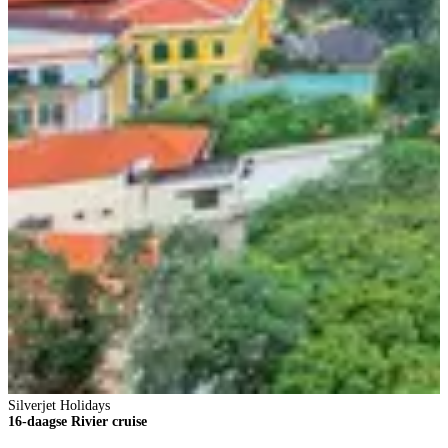
S
S
S
Silverjet Holidays
16-daagse Rivier cruise