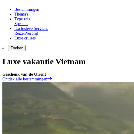
Bestemmingen
Thema's
Type reis
Specials
Exclusieve Services
Reizen
Verblijf
Luxe cruises
Zoeken
Luxe vakantie Vietnam
Geschenk van de Oriënt
Ontdek alle bestemmingen