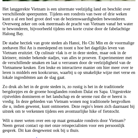
Het langgerekte Vietnam is een uitermate veelzijdig land en beschikt over
verschillende speerpunten. Tijdens een rondreis van twee of drie weken
kunt u al een heel groot deel van de bezienswaardigheden bewonderen.
Overweeg zeker om ook meermaals de pracht van Vietnam vanaf het water
te bewonderen, bijvoorbeeld tijdens een korte cruise door de fabelachtige
Halong Bay.
De stadse hectiek van grote steden als Hanoi, Ho Chi Min en de voormalige
zeehaven Hoi An is meeslepend en toont u hoe het dagelijks leven van
Vietnam eruitziet. Op culinair vlak is er in deze steden, maar ook in de
kleinere, minder bekende stadjes, van alles te proeven. Experimenteer met
de verschillende smaken en laat u verrassen door de veelzijdigheid van de
Vietnamese keuken. Een leuke en interactieve manier om hier meer over te
leren is middels een kookcursus, waarbij u op smakelijke wijze met verse en
lokale ingrediënten aan de slag gaat.
Zo druk als het in de grote steden is, zo rustig is het in de traditionele
bergdorpjes en de groene hooglanden rondom Dalat en Sapa. Uitgestrekte
rijstvelden domineren er het landschap en de serene rust die er heerst is
vredig. In deze gebieden van Vietnam wonen nog traditionele bergvolken
die u, indien gewenst, kunt ontmoeten. Deze regio's lenen zich daarnaast bij
uitstek om te verkennen tijdens een avontuurlijke hike of fietstocht.
Wilt u meer weten over een op maat gemaakte rondreis door Vietnam?
Neem gerust contact op met onze reisspecialisten voor een persoonlijk
gesprek. Dit kan desgewenst ook bij u thuis.