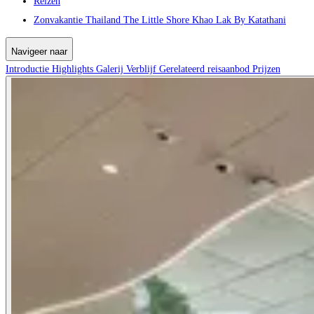
Reizen
Zonvakantie Thailand The Little Shore Khao Lak By Katathani
Navigeer naar
Introductie
Highlights
Galerij
Verblijf
Gerelateerd reisaanbod
Prijzen