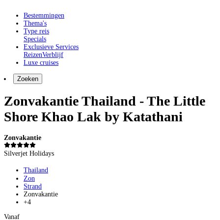
Bestemmingen
Thema's
Type reis
Specials
Exclusieve Services
Reizen
Verblijf
Luxe cruises
Zoeken
Zonvakantie Thailand - The Little
Shore Khao Lak by Katathani
Zonvakantie
Silverjet Holidays
Thailand
Zon
Strand
Zonvakantie
+4
Vanaf