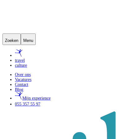
Zoeken
Menu
travel
culture
Over ons
Vacatures
Contact
Blog
Mijn experience
055 357 55 97