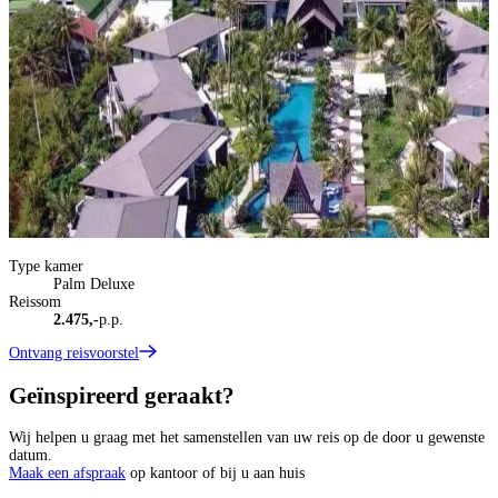
Type kamer
T
Palm Deluxe
Reissom
R
2.475,-
p.p.
Ontvang reisvoorstel
O
Geïnspireerd geraakt?
Wij helpen u graag met het samenstellen van uw reis op de door u gewenste
datum.
Maak een afspraak
op kantoor of bij u aan huis