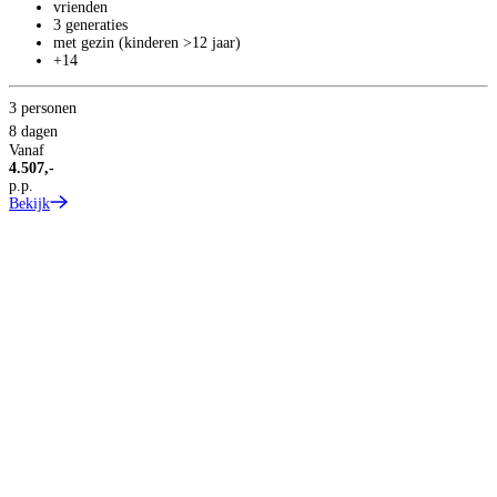
vrienden
3 generaties
met gezin (kinderen >12 jaar)
+14
3 personen
8 dagen
2
Vanaf
8
4.507,-
p.p.
V
Bekijk
2
p
B