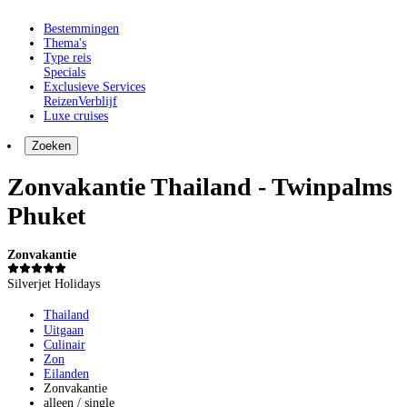
Bestemmingen
Thema's
Type reis
Specials
Exclusieve Services
Reizen
Verblijf
Luxe cruises
Zoeken
Zonvakantie Thailand - Twinpalms
Phuket
Zonvakantie
Silverjet Holidays
Thailand
Uitgaan
Culinair
Zon
Eilanden
Zonvakantie
alleen / single