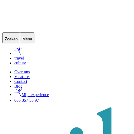
Zoeken
Menu
travel
culture
Over ons
Vacatures
Contact
Blog
Mijn experience
055 357 55 97