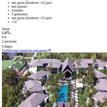
met gezin (kinderen <12 jaar)
met partner
vrienden
3 generaties
met gezin (kinderen >12 jaar)
+12
Vanaf
2.475,-
p.p.
2 personen
9 dagen
Vrijblijvend reisadvies ontvangen