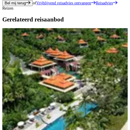
Bel mij terug
of
Vrijblijvend reisadvies ontvangen
Reisadvies
Reizen
Gerelateerd reisaanbod