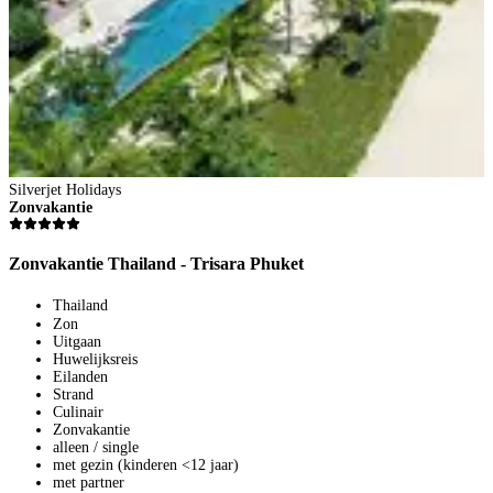
Silverjet Holidays
S
Zonvakantie
Z
Zonvakantie Thailand - Trisara Phuket
Z
Thailand
Zon
Uitgaan
Huwelijksreis
Eilanden
Strand
Culinair
Zonvakantie
alleen / single
met gezin (kinderen <12 jaar)
met partner