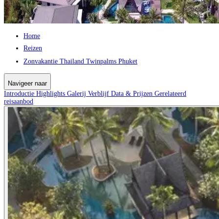
Home
Reizen
Zonvakantie Thailand Twinpalms Phuket
Navigeer naar
Introductie
Highlights
Galerij
Verblijf
Data & Prijzen
Gerelateerd
reisaanbod