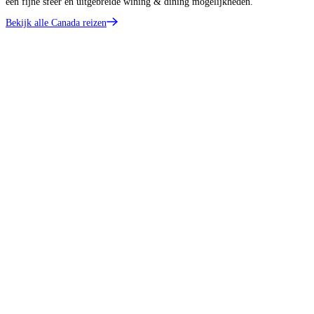
een fijne sfeer en uitgebreide wining & dining mogelijkheden.
Bekijk alle Canada reizen