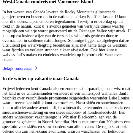
West-Canada rondreis met Vancouver Island
In het westen van Canada leveren de Rocky Mountains glinsterende
gletsjermeren en bossen op in de nationale parken Banff en Jasper. U kunt
hier dikhoornschapen en beren tegenkomen. Terwijl u er overdag op uit
trekt in de natuur, kunt u ’s avonds genieten van verfijnde diners waarbij
mogelijk een wijntje wordt geserveerd uit de Okanagan Valley wijnstreek. U
kunt op exclusieve wijze van de eersteklas wildernis genieten door te
overnachten in sublieme natuurlodges. Sommige liggen zo afgelegen dat ze
uitsluitend per watervliegtuig bereikbaar zijn, met name langs de westkust
waar fjorden en verlaten stranden elkaar afwisselen. Ook hier kunt u
walvissafari's maken en eindeloos wandelen op bijvoorbeeld Vancouver
Island.
Bekijk rondreizen
In de winter op vakantie naar Canada
Vrijwel iedereen kent Canada als een zomers natuurparadijs, maar wist u dat
het land in de wintermaanden verandert in een wintersport walhalla? Banff
beschikt over verschillende prominente skigebieden waaronder Lake Louise,
waar u tevens koninklijk kunt overnachten. Naast skiën en snowboarden
kunt u allerlei andere avontuurlijke winteractiviteiten ondernemen zoals een
sneeuwschoenwandeling en een sneeuwscooter- of hondensledetocht. Een
andere wintersport vakantieregio is Whistler Blackcomb, een van de
grootste skigebieden in Noord-Amerika. Het is met meer dan 200 pistes een
speeltuin voor skiërs en snowboarders van alle niveaus. De regio staat ook
bekend om zijn heli-skiing avonturen, waarbij waaghalzen per helikopter