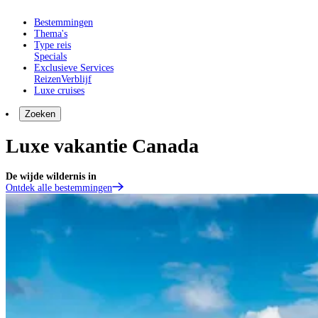
Bestemmingen
Thema's
Type reis
Specials
Exclusieve Services
Reizen
Verblijf
Luxe cruises
Zoeken
Luxe vakantie Canada
De wijde wildernis in
Ontdek alle bestemmingen