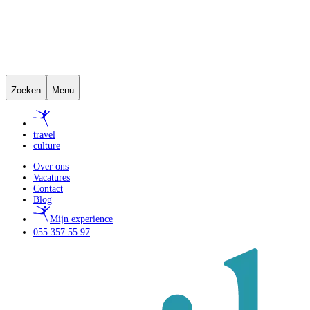
Zoeken
Menu
travel
culture
Over ons
Vacatures
Contact
Blog
Mijn experience
055 357 55 97