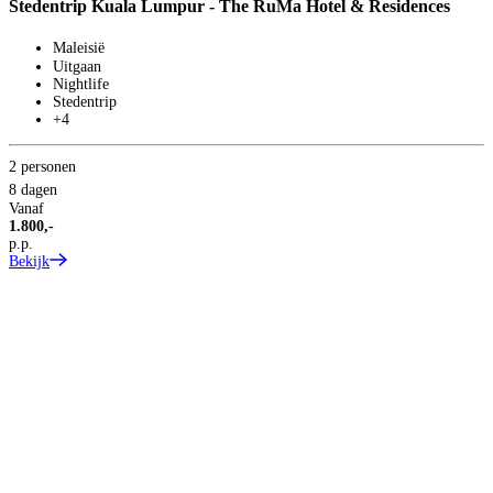
Stedentrip Kuala Lumpur - The RuMa Hotel & Residences
S
Maleisië
Uitgaan
Nightlife
Stedentrip
+4
2
8
2 personen
V
8 dagen
2
Vanaf
p
1.800,-
B
p.p.
Bekijk