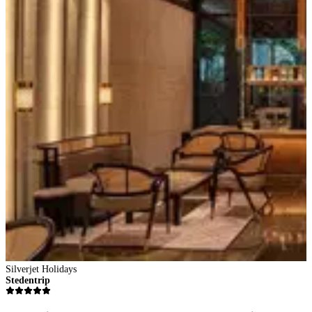
Silverjet Holidays
S
Stedentrip
S