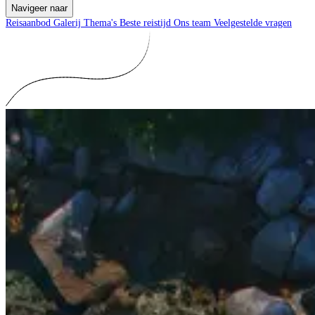
Navigeer naar
Reisaanbod
Galerij
Thema's
Beste reistijd
Ons team
Veelgestelde vragen