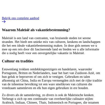
Bekijk ons complete aanbod
Waarom Maleisië als vakantiebestemming?
Maleisië is een land van contrasten, van bruisende steden tot serene
stranden. Het biedt een unieke mix van culturen, keukens en landschappen
die het een ideale vakantiebestemming maken. In deze gids nemen we u
mee op een reis door dit fascinerende land en bieden we u alle informatie
die u nodig heeft voor een onvergetelijke vakantie in Maleisië.
Cultuur en tradities
Eeuwenlang trokken ontdekkingsreizigers en handelaren, waaronder
Portugezen, Britten en Nederlanders, naar het hart van Zuidoost-Azië, om
hun geluk te beproeven of om zich te vestigen. Gebruiken en talen
afkomstig uit China, India en Europa vermengden zich met de rijke traditie
van de inheemse bevolking tot een ware smeltkroes van culturen die
vreedzaam samenleven en elk hun eigen gebruiken in ere houden.
Zo divers als de samenleving, zo divers is ook de Maleisische keuken.
Verheugt u zich op een combinatie van overheerlijke culinaire stijlen:
Arabisch, Indiaas, Chinees, Thais, Indonesisch en Portugees, die tezamen