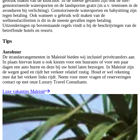
gebruik maken van de kidsclubs. In de meeste gevallen zijn ook de niet-
gemotoriseerde watersporten en de landsporten gratis (m.u.v. tennissen in de
avonduren bij verlichting). Gemotoriseerde watersporten en babysitting zijn
tegen betaling. Ook wanneer u gebruik wilt maken van de
wellnessfaciliteiten is dit in de meeste gevallen tegen betaling.
Uitzonderingen op bovenstaande regels vindt u bij de beschrijvingen van de
betreffende hotels en resorts.
Tips
Autohuur
De strandarrangementen in Maleisië bieden wij inclusief privétransfers aan.
In plaats hiervan kunt u ook kiezen voor een huurauto of voor een paar
dagen een auto huren en deze bij uw hotel laten bezorgen. In Maleisië zijn
de wegen goed en rijdt het verkeer relatief rustig. Houd er wel rekening
mee dat het verkeer links rijdt. Neem voor meer vragen of reserveringen
contact op met onze Luxury Travel Consultants.
Luxe vakanties Maleisië