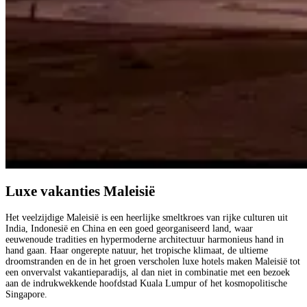
Luxe vakanties Maleisië
Het veelzijdige Maleisië is een heerlijke smeltkroes van rijke culturen uit
India, Indonesië en China en een goed georganiseerd land, waar
eeuwenoude tradities en hypermoderne architectuur harmonieus hand in
hand gaan. Haar ongerepte natuur, het tropische klimaat, de ultieme
droomstranden en de in het groen verscholen luxe hotels maken Maleisië tot
een onvervalst vakantieparadijs, al dan niet in combinatie met een bezoek
aan de indrukwekkende hoofdstad Kuala Lumpur of het kosmopolitische
Singapore.