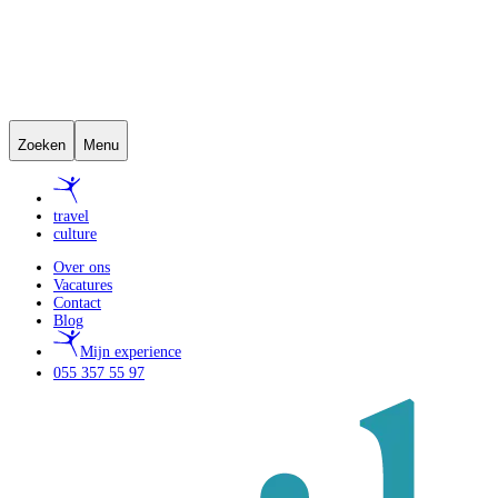
Zoeken
Menu
travel
culture
Over ons
Vacatures
Contact
Blog
Mijn experience
055 357 55 97