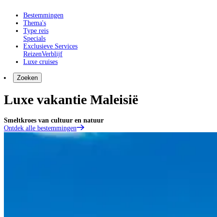
Bestemmingen
Thema's
Type reis
Specials
Exclusieve Services
Reizen
Verblijf
Luxe cruises
Zoeken
Luxe vakantie Maleisië
Smeltkroes van cultuur en natuur
Ontdek alle bestemmingen