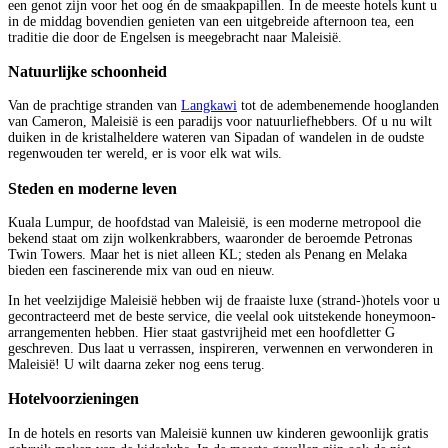
een genot zijn voor het oog én de smaakpapillen. In de meeste hotels kunt u
in de middag bovendien genieten van een uitgebreide afternoon tea, een
traditie die door de Engelsen is meegebracht naar Maleisië.
Natuurlijke schoonheid
Van de prachtige stranden van
Langkawi
tot de adembenemende hooglanden
van Cameron, Maleisië is een paradijs voor natuurliefhebbers. Of u nu wilt
duiken in de kristalheldere wateren van Sipadan of wandelen in de oudste
regenwouden ter wereld, er is voor elk wat wils.
Steden en moderne leven
Kuala Lumpur, de hoofdstad van Maleisië, is een moderne metropool die
bekend staat om zijn wolkenkrabbers, waaronder de beroemde Petronas
Twin Towers. Maar het is niet alleen KL; steden als Penang en Melaka
bieden een fascinerende mix van oud en nieuw.
In het veelzijdige Maleisië hebben wij de fraaiste luxe (strand-)hotels voor u
gecontracteerd met de beste service, die veelal ook uitstekende honeymoon-
arrangementen hebben. Hier staat gastvrijheid met een hoofdletter G
geschreven. Dus laat u verrassen, inspireren, verwennen en verwonderen in
Maleisië! U wilt daarna zeker nog eens terug.
Hotelvoorzieningen
In de hotels en resorts van Maleisië kunnen uw kinderen gewoonlijk gratis