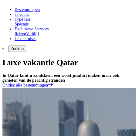
Bestemmingen
Thema's
Type reis
Specials
Exclusieve Services
Reizen
Verblijf
Luxe cruises
Zoeken
Luxe vakantie Qatar
In Qatar kunt u zandskiën, een woestijnsafari maken maar ook
genieten van de prachtig stranden
Ontdek alle bestemmingen