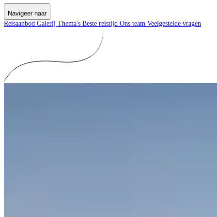
Navigeer naar
Reisaanbod
Galerij
Thema's
Beste reistijd
Ons team
Veelgestelde vragen