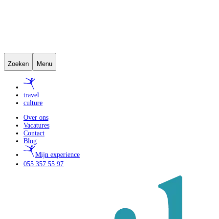
Zoeken
Menu
travel
culture
Over ons
Vacatures
Contact
Blog
Mijn experience
055 357 55 97