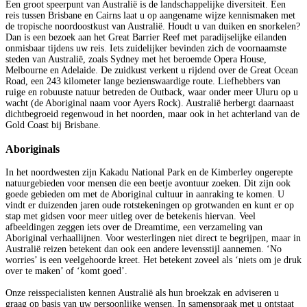
Een groot speerpunt van Australië is de landschappelijke diversiteit. Een
reis tussen Brisbane en Cairns laat u op aangename wijze kennismaken met
de tropische noordoostkust van Australië. Houdt u van duiken en snorkelen?
Dan is een bezoek aan het Great Barrier Reef met paradijselijke eilanden
onmisbaar tijdens uw reis. Iets zuidelijker bevinden zich de voornaamste
steden van Australië, zoals Sydney met het beroemde Opera House,
Melbourne en Adelaide. De zuidkust verkent u rijdend over de Great Ocean
Road, een 243 kilometer lange bezienswaardige route. Liefhebbers van
ruige en robuuste natuur betreden de Outback, waar onder meer Uluru op u
wacht (de Aboriginal naam voor Ayers Rock). Australië herbergt daarnaast
dichtbegroeid regenwoud in het noorden, maar ook in het achterland van de
Gold Coast bij Brisbane.
Aboriginals
In het noordwesten zijn Kakadu National Park en de Kimberley ongerepte
natuurgebieden voor mensen die een beetje avontuur zoeken. Dit zijn ook
goede gebieden om met de Aboriginal cultuur in aanraking te komen. U
vindt er duizenden jaren oude rotstekeningen op grotwanden en kunt er op
stap met gidsen voor meer uitleg over de betekenis hiervan. Veel
afbeeldingen zeggen iets over de Dreamtime, een verzameling van
Aboriginal verhaallijnen. Voor westerlingen niet direct te begrijpen, maar in
Australië reizen betekent dan ook een andere levensstijl aannemen. ‘No
worries’ is een veelgehoorde kreet. Het betekent zoveel als ‘niets om je druk
over te maken’ of ‘komt goed’.
Onze reisspecialisten kennen Australië als hun broekzak en adviseren u
graag op basis van uw persoonlijke wensen. In samenspraak met u ontstaat