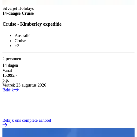
Silverjet Holidays
14-daagse Cruise
Cruise - Kimberley expeditie
S
Australië
1
Cruise
+2
C
2 personen
14 dagen
Vanaf
15.995,-
p.p.
2
Vertrek 23 augustus 2026
Bekijk
1
V
5
p
V
B
Bekijk ons complete aanbod