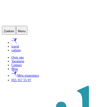
Zoeken
Menu
travel
culture
Over ons
Vacatures
Contact
Blog
Mijn experience
055 357 55 97