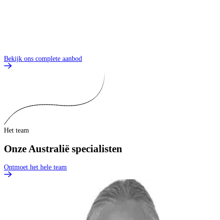
Z
O
O
Bekijk ons complete aanbod
Het team
Onze Australië specialisten
Ontmoet het hele team