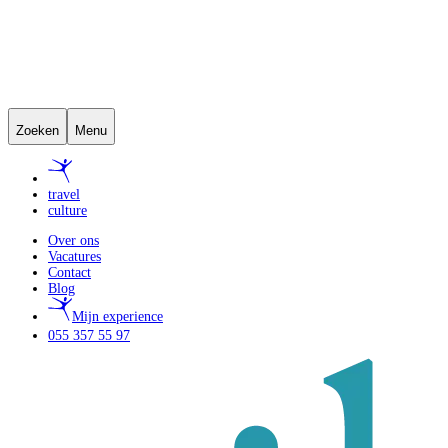
Zoeken
Menu
travel
culture
Over ons
Vacatures
Contact
Blog
Mijn experience
055 357 55 97