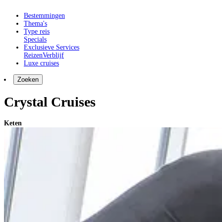
Bestemmingen
Thema's
Type reis
Specials
Exclusieve Services
Reizen
Verblijf
Luxe cruises
Zoeken
Crystal Cruises
Keten