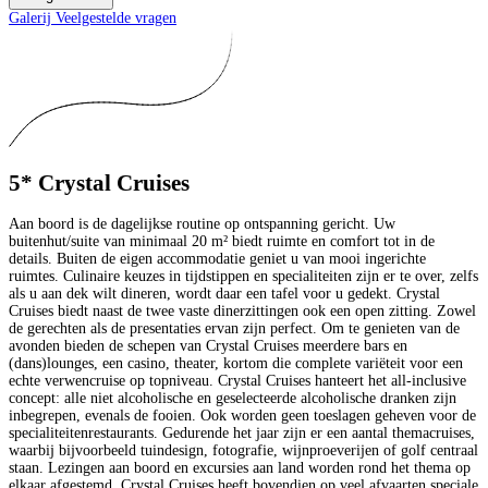
Galerij
Veelgestelde vragen
5* Crystal Cruises
Aan boord is de dagelijkse routine op ontspanning gericht. Uw
buitenhut/suite van minimaal 20 m² biedt ruimte en comfort tot in de
details. Buiten de eigen accommodatie geniet u van mooi ingerichte
ruimtes. Culinaire keuzes in tijdstippen en specialiteiten zijn er te over, zelfs
als u aan dek wilt dineren, wordt daar een tafel voor u gedekt. Crystal
Cruises biedt naast de twee vaste dinerzittingen ook een open zitting. Zowel
de gerechten als de presentaties ervan zijn perfect. Om te genieten van de
avonden bieden de schepen van Crystal Cruises meerdere bars en
(dans)lounges, een casino, theater, kortom die complete variëteit voor een
echte verwencruise op topniveau. Crystal Cruises hanteert het all-inclusive
concept: alle niet alcoholische en geselecteerde alcoholische dranken zijn
inbegrepen, evenals de fooien. Ook worden geen toeslagen geheven voor de
specialiteitenrestaurants. Gedurende het jaar zijn er een aantal themacruises,
waarbij bijvoorbeeld tuindesign, fotografie, wijnproeverijen of golf centraal
staan. Lezingen aan boord en excursies aan land worden rond het thema op
elkaar afgestemd. Crystal Cruises heeft bovendien op veel afvaarten speciale