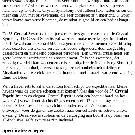
slechts 848 passagiers mee en er is veel ruimte en weinig drukte aan boord.
In oktober 2017 vindt er weer een renovatie plaats zodat het schip weer
helemaal up-to-date is. Crystal Symphony heeft alleen luxe hutten en suites,
meer dan 50% met privéveranda, die zeer compleet zijn ingericht. U wordt
verwelkomd met verse bloemen, de minibar is gevuld en een badjas hangt
klaar.
De 5*
Crystal Serenity
is het jongere en iets grotere zusje van de Crystal
Sympony. De Crystal Serenity zal weer een make over krijgen in oktober
2018. Ze zal dan maximaal 980 pasagiers mee kunnen nemen. Ook dit schip
biedt dezelfde uitstekende service aan boord uitgevoerd door zorgvuldig
geselecteerd en uitstekend opgeleid personeel. Een Crystal cruise heeft een
grote keuze uit activiteiten en entertainment. Er is een zwembad, dat
zonodig overdekt kan worden en er is een uitgebreide Spa in Feng Shui stijl
met sauna, stoombad, diverse massage- en schoonheidsbehandelingen.
Muzikanten van wereldklasse onderhouden u met muziek, variërend van Big
Band tot Blues.
Wilt u liever iets totaal anders? Een klein schip? Op expeditie naar kleine
havens waar de grotere schepen niet komen? Kies dan voor de 5*
Crystal
Esprit
, intiem en elegant, Crystal Esprit is echt een boetiek hotel op het
water. Zij verwelkomt slechts 62 gasten en heeft 92 bemanningsleden aan
boord. Alle suites hebben zeezicht en butlerservice. Ze is speciaal
ontworpen voor de gasten die zoeken naar een culturele en actieve unieke
ervaring. De service is subliem en de verzorging aan boord is op basis van
all-inclusive, zelfs excursies zijn inclusief!
Specificaties schepen