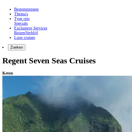
Bestemmingen
Thema's
Type reis
Specials
Exclusieve Services
Reizen
Verblijf
Luxe cruises
Zoeken
Regent Seven Seas Cruises
Keten