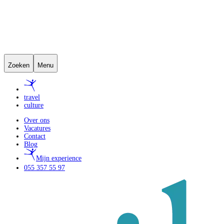
Zoeken
Menu
travel
culture
Over ons
Vacatures
Contact
Blog
Mijn experience
055 357 55 97