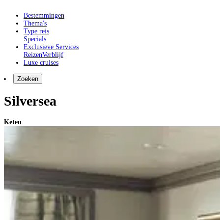
Bestemmingen
Thema's
Type reis
Specials
Exclusieve Services
Reizen
Verblijf
Luxe cruises
Zoeken
Silversea
Keten