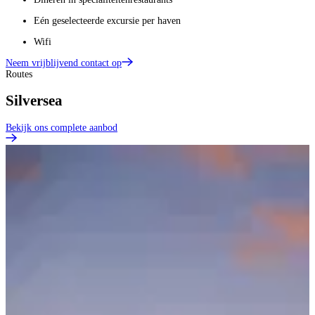
Eén geselecteerde excursie per haven
Wifi
Neem vrijblijvend contact op
Routes
Silversea
Bekijk ons complete aanbod
R
B
B