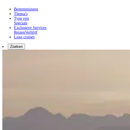
Bestemmingen
Thema's
Type reis
Specials
Exclusieve Services
Reizen
Verblijf
Luxe cruises
Zoeken