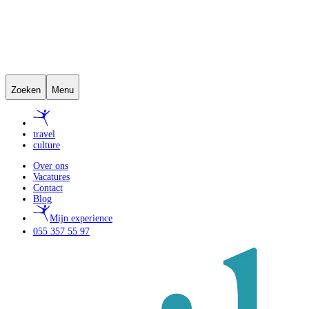
Zoeken
Menu
travel
culture
Over ons
Vacatures
Contact
Blog
Mijn experience
055 357 55 97