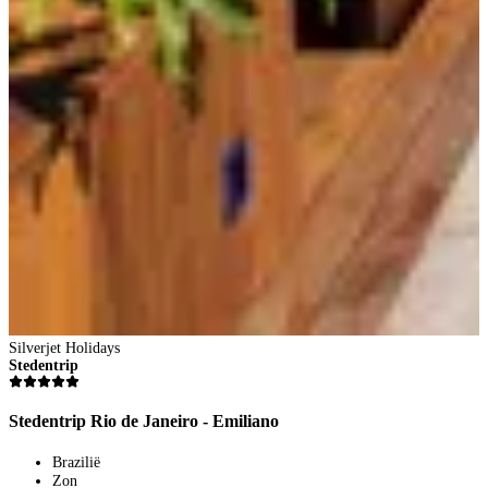
2
1
V
2
p
B
Silverjet Holidays
Stedentrip
Stedentrip Rio de Janeiro - Emiliano
Brazilië
Zon