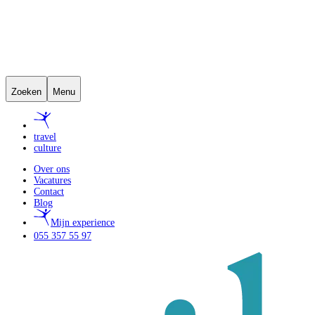
Zoeken
Menu
travel
culture
Over ons
Vacatures
Contact
Blog
Mijn experience
055 357 55 97