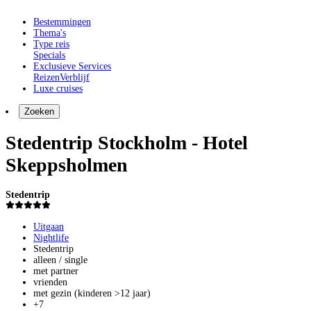
Bestemmingen
Thema's
Type reis
Specials
Exclusieve Services
Reizen
Verblijf
Luxe cruises
Zoeken
Stedentrip Stockholm - Hotel
Skeppsholmen
Stedentrip
Uitgaan
Nightlife
Stedentrip
alleen / single
met partner
vrienden
met gezin (kinderen >12 jaar)
+7