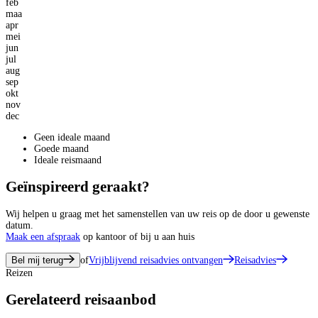
feb
maa
apr
mei
jun
jul
aug
sep
okt
nov
dec
Geen ideale maand
Goede maand
Ideale reismaand
Geïnspireerd geraakt?
Wij helpen u graag met het samenstellen van uw reis op de door u gewenste
datum.
Maak een afspraak
op kantoor of bij u aan huis
Bel mij terug
of
Vrijblijvend reisadvies ontvangen
Reisadvies
Reizen
Gerelateerd reisaanbod