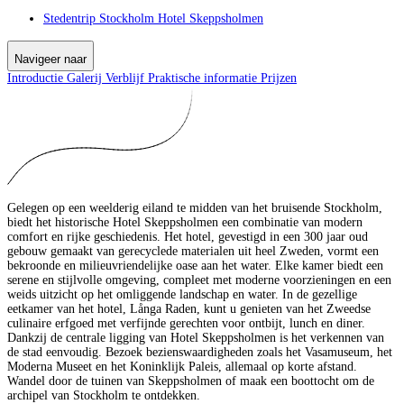
Stedentrip Stockholm Hotel Skeppsholmen
Navigeer naar
Introductie
Galerij
Verblijf
Praktische informatie
Prijzen
Gelegen op een weelderig eiland te midden van het bruisende Stockholm,
biedt het historische Hotel Skeppsholmen een combinatie van modern
comfort en rijke geschiedenis. Het hotel, gevestigd in een 300 jaar oud
gebouw gemaakt van gerecyclede materialen uit heel Zweden, vormt een
bekroonde en milieuvriendelijke oase aan het water. Elke kamer biedt een
serene en stijlvolle omgeving, compleet met moderne voorzieningen en een
weids uitzicht op het omliggende landschap en water. In de gezellige
eetkamer van het hotel, Långa Raden, kunt u genieten van het Zweedse
culinaire erfgoed met verfijnde gerechten voor ontbijt, lunch en diner.
Dankzij de centrale ligging van Hotel Skeppsholmen is het verkennen van
de stad eenvoudig. Bezoek bezienswaardigheden zoals het Vasamuseum, het
Moderna Museet en het Koninklijk Paleis, allemaal op korte afstand.
Wandel door de tuinen van Skeppsholmen of maak een boottocht om de
archipel van Stockholm te ontdekken.