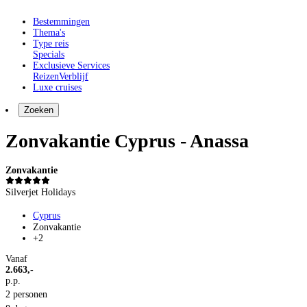
Bestemmingen
Thema's
Type reis
Specials
Exclusieve Services
Reizen
Verblijf
Luxe cruises
Zoeken
Zonvakantie Cyprus - Anassa
Zonvakantie
Silverjet Holidays
Cyprus
Zonvakantie
+2
Vanaf
2.663,-
p.p.
2 personen