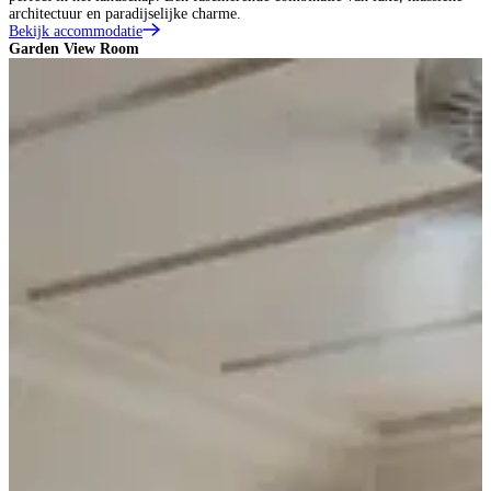
architectuur en paradijselijke charme.
Bekijk accommodatie
Garden View Room
S