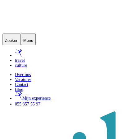
Zoeken
Menu
travel
culture
Over ons
Vacatures
Contact
Blog
Mijn experience
055 357 55 97