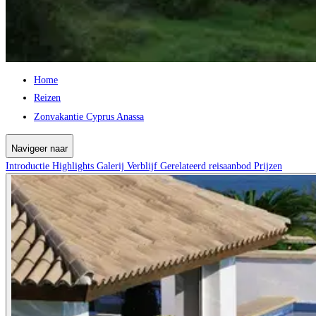
Home
Reizen
Zonvakantie Cyprus Anassa
Navigeer naar
Introductie
Highlights
Galerij
Verblijf
Gerelateerd reisaanbod
Prijzen