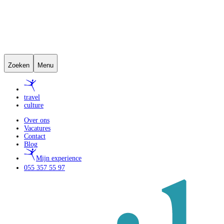
Zoeken
Menu
travel
culture
Over ons
Vacatures
Contact
Blog
Mijn experience
055 357 55 97