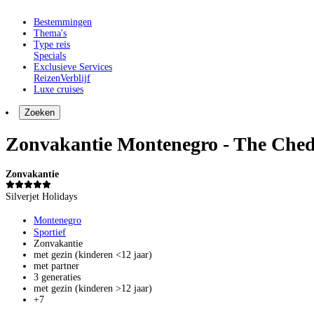
Bestemmingen
Thema's
Type reis
Specials
Exclusieve Services
Reizen
Verblijf
Luxe cruises
Zoeken
Zonvakantie Montenegro - The Ched
Zonvakantie
Silverjet Holidays
Montenegro
Sportief
Zonvakantie
met gezin (kinderen <12 jaar)
met partner
3 generaties
met gezin (kinderen >12 jaar)
+7