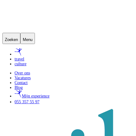
Zoeken
Menu
travel
culture
Over ons
Vacatures
Contact
Blog
Mijn experience
055 357 55 97