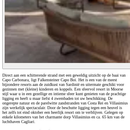
Direct aan een schitterende strand met een geweldig uitzicht op de baai van
Capo Carbonara, ligt Falkensteiner Capo Boi. Het is een van de meest
bijzondere resorts aan de zuidkust van Sardinië en uitermate geschikt voor
gezinnen met (kleine) kinderen en koppels. Een sfeervol resort in Moorse
stijl waar u in een gezellige en intieme sfeer kunt genieten van de prachtige
ligging en heeft u maar liefst 4 zwembaden tot uw beschikking. De
ongerepte natuur en de parelwitte zandstranden van Costa Rei en Villasimius
zijn werkelijk spectaculair. Door de beschutte ligging tegen een heuvel is
het zelfs tot eind oktober een heerlijk resort om te verblijven. Gelegen op
enkele kilometers van het charmante dorp Villasimius en ca. 65 km van de
luchthaven Cagliari.