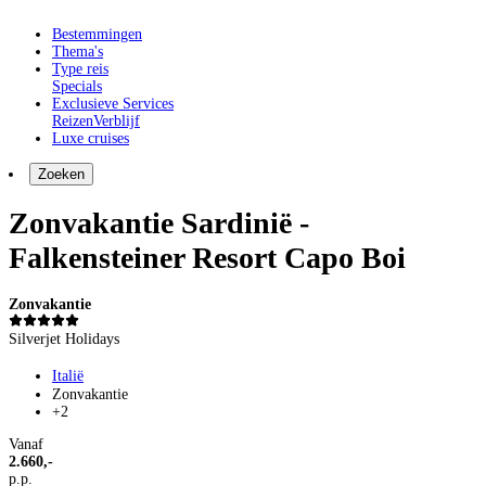
Bestemmingen
Thema's
Type reis
Specials
Exclusieve Services
Reizen
Verblijf
Luxe cruises
Zoeken
Zonvakantie Sardinië -
Falkensteiner Resort Capo Boi
Zonvakantie
Silverjet Holidays
Italië
Zonvakantie
+2
Vanaf
2.660,-
p.p.