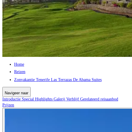
Home
Reizen
Zonvakantie Tenerife Las Terrazas De Abama Suites
Navigeer naar
Introductie
Special
Highlights
Galerij
Verblijf
Gerelateerd reisaanbod
Prijzen