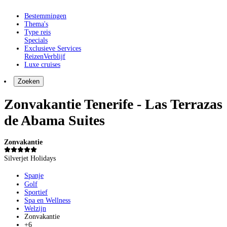
Bestemmingen
Thema's
Type reis
Specials
Exclusieve Services
Reizen
Verblijf
Luxe cruises
Zoeken
Zonvakantie Tenerife - Las Terrazas
de Abama Suites
Zonvakantie
Silverjet Holidays
Spanje
Golf
Sportief
Spa en Wellness
Welzijn
Zonvakantie
+6