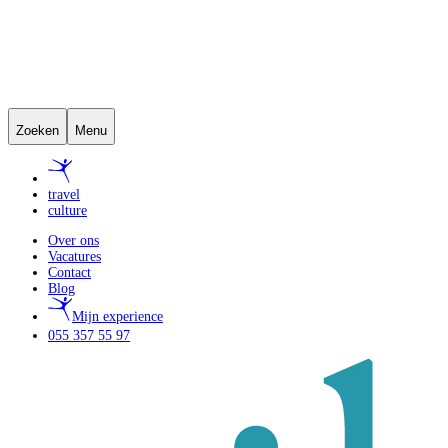
Zoeken
Menu
travel
culture
Over ons
Vacatures
Contact
Blog
Mijn experience
055 357 55 97