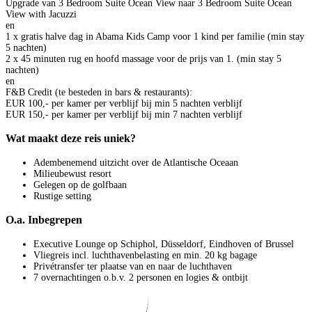
Upgrade van 3 Bedroom Suite Ocean View naar 3 Bedroom Suite Ocean
View with Jacuzzi
en
1 x gratis halve dag in Abama Kids Camp voor 1 kind per familie (min stay
5 nachten)
2 x 45 minuten rug en hoofd massage voor de prijs van 1. (min stay 5
nachten)
en
F&B Credit (te besteden in bars & restaurants):
EUR 100,- per kamer per verblijf bij min 5 nachten verblijf
EUR 150,- per kamer per verblijf bij min 7 nachten verblijf
Wat maakt deze reis uniek?
Adembenemend uitzicht over de Atlantische Oceaan
Milieubewust resort
Gelegen op de golfbaan
Rustige setting
O.a. Inbegrepen
Executive Lounge op Schiphol, Düsseldorf, Eindhoven of Brussel
Vliegreis incl. luchthavenbelasting en min. 20 kg bagage
Privétransfer ter plaatse van en naar de luchthaven
7 overnachtingen o.b.v. 2 personen en logies & ontbijt