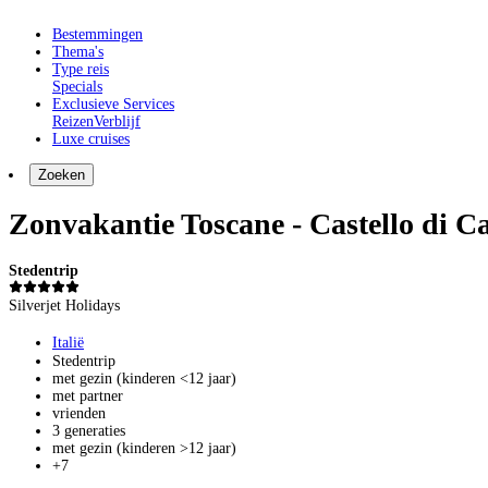
Bestemmingen
Thema's
Type reis
Specials
Exclusieve Services
Reizen
Verblijf
Luxe cruises
Zoeken
Zonvakantie Toscane - Castello di C
Stedentrip
Silverjet Holidays
Italië
Stedentrip
met gezin (kinderen <12 jaar)
met partner
vrienden
3 generaties
met gezin (kinderen >12 jaar)
+7