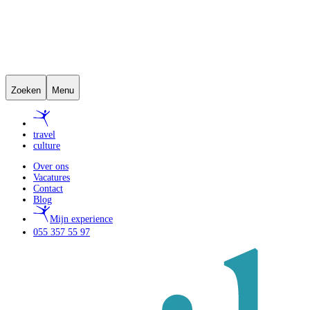
Zoeken
Menu
travel
culture
Over ons
Vacatures
Contact
Blog
Mijn experience
055 357 55 97