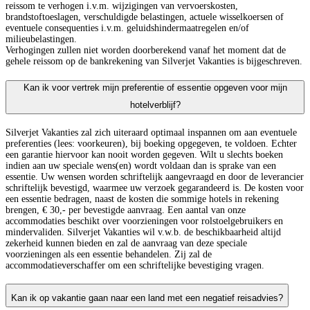
reissom te verhogen i.v.m. wijzigingen van vervoerskosten,
brandstoftoeslagen, verschuldigde belastingen, actuele wisselkoersen of
eventuele consequenties i.v.m. geluidshindermaatregelen en/of
milieubelastingen.
Verhogingen zullen niet worden doorberekend vanaf het moment dat de
gehele reissom op de bankrekening van Silverjet Vakanties is bijgeschreven.
Kan ik voor vertrek mijn preferentie of essentie opgeven voor mijn
hotelverblijf?
Silverjet Vakanties zal zich uiteraard optimaal inspannen om aan eventuele
preferenties (lees: voorkeuren), bij boeking opgegeven, te voldoen. Echter
een garantie hiervoor kan nooit worden gegeven. Wilt u slechts boeken
indien aan uw speciale wens(en) wordt voldaan dan is sprake van een
essentie. Uw wensen worden schriftelijk aangevraagd en door de leverancier
schriftelijk bevestigd, waarmee uw verzoek gegarandeerd is. De kosten voor
een essentie bedragen, naast de kosten die sommige hotels in rekening
brengen, € 30,- per bevestigde aanvraag. Een aantal van onze
accommodaties beschikt over voorzieningen voor rolstoelgebruikers en
mindervaliden. Silverjet Vakanties wil v.w.b. de beschikbaarheid altijd
zekerheid kunnen bieden en zal de aanvraag van deze speciale
voorzieningen als een essentie behandelen. Zij zal de
accommodatieverschaffer om een schriftelijke bevestiging vragen.
Kan ik op vakantie gaan naar een land met een negatief reisadvies?