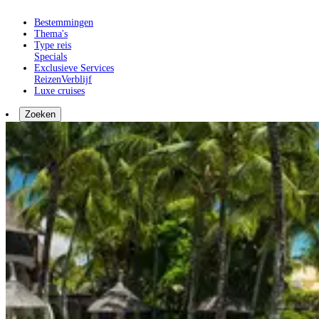
Bestemmingen
Thema's
Type reis
Specials
Exclusieve Services
Reizen
Verblijf
Luxe cruises
Zoeken