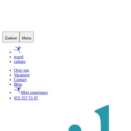
Zoeken
Menu
travel
culture
Over ons
Vacatures
Contact
Blog
Mijn experience
055 357 55 97