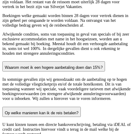
zijn voldaan. Het restant van de reissom moet uiterlijk 28 dagen voor
vertrek in het bezit zijn van Silverjet Vakanties.
Boekingen welke gemaakt worden binnen 28 dagen voor vertrek dienen in
zijn geheel per omgaande te worden voldaan. Na ontvangst van het
volledige bedrag geven wij de reisbescheiden af.
Afwijkende condities, soms van toepassing in geval van specials of bij zeer
exclusieve accommodaties met name in het hoogseizoen, worden aan u
bekend gemaakt bij boeking. Meestal houdt dit een verhoogde aanbetaling
in, soms tot wel 100%. In dergelijke gevallen dient u ook rekening te
houden met strengere annuleringscondities.
Waarom moet ik een hogere aanbetaling doen dan 15%?
In sommige gevallen zijn wij genoodzaakt om de aanbetaling op te hogen
met de volledige vliegticketprijs en/of de totale hotelkosten. Dit is van
toepassing wanneer wij speciale, vaak voordeligere tarieven met afwijkende
boekingsvoorwaarden (en strengere afwijkende annuleringsvoorwaarden)
voor u inboeken. Wij zullen u hierover van te voren informeren.
Op welke manieren kan ik de reis betalen?
U kunt kiezen tussen een directe bankoverschrijving, betaling via iDEAL of
credit card. Instructies hiervoor vindt u terug in de mail welke bij de