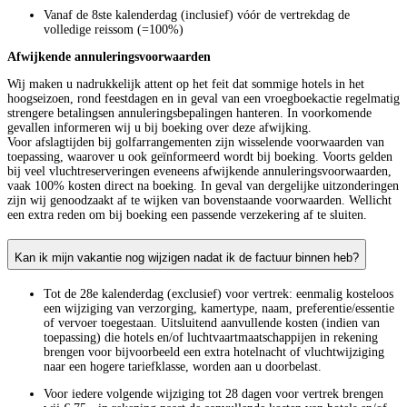
Vanaf de 8ste kalenderdag (inclusief) vóór de vertrekdag de
volledige reissom (=100%)
Afwijkende annuleringsvoorwaarden
Wij maken u nadrukkelijk attent op het feit dat sommige hotels in het
hoogseizoen, rond feestdagen en in geval van een vroegboekactie regelmatig
strengere betalingsen annuleringsbepalingen hanteren. In voorkomende
gevallen informeren wij u bij boeking over deze afwijking.
Voor afslagtijden bij golfarrangementen zijn wisselende voorwaarden van
toepassing, waarover u ook geïnformeerd wordt bij boeking. Voorts gelden
bij veel vluchtreserveringen eveneens afwijkende annuleringsvoorwaarden,
vaak 100% kosten direct na boeking. In geval van dergelijke uitzonderingen
zijn wij genoodzaakt af te wijken van bovenstaande voorwaarden. Wellicht
een extra reden om bij boeking een passende verzekering af te sluiten.
Kan ik mijn vakantie nog wijzigen nadat ik de factuur binnen heb?
Tot de 28e kalenderdag (exclusief) voor vertrek: eenmalig kosteloos
een wijziging van verzorging, kamertype, naam, preferentie/essentie
of vervoer toegestaan. Uitsluitend aanvullende kosten (indien van
toepassing) die hotels en/of luchtvaartmaatschappijen in rekening
brengen voor bijvoorbeeld een extra hotelnacht of vluchtwijziging
naar een hogere tariefklasse, worden aan u doorbelast.
Voor iedere volgende wijziging tot 28 dagen voor vertrek brengen