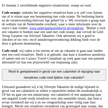
Er bestaan 2 verschillende negatieve reisadviezen: oranje en rood.
Code oranje:
ondanks het negatieve reisadvies kunt u er zelf voor kiezen
om af te reizen naar een bestemming met code oranje. De beslissing hierin
en de verantwoording hiervoor ligt geheel bij u. Wij verwijzen u graag naar
de website van de Nederlandse overheid, waar u meer informatie over de
risico’s kan vinden:
www.nederlandwereldwijd.nl/reisadvies
. Besluit u toch
een vakantie te boeken naar een land met code oranje, dan vervalt de Geld
Terug Garantie van Silverjet Vakanties. Ook adviseren wij u goed te
checken of uw reis- en/of annuleringsverzekering dekking biedt voor de
door u gekozen bestemming.
Code rood:
wij raden u ten zeerste af om op vakantie te gaan naar landen
met een rood reisadvies. Heeft u al geboekt, dan kunt u kosteloos annuleren
of samen met uw Luxury Travel Consultant op zoek gaan naar een passend
alternatief (er kan een prijsverschil van toepassing zijn).
Word ik gerepatrieerd in geval van een calamiteit of wijziging naar
reisadvies code rood tijdens mijn vakantie?
Uiteraard garanderen wij u bij Silverjet Vakanties de nodige bijstand in
geval van een calamiteit en zullen u repatriëren indien dit noodzakelijk is.
Of het nu gaat om een natuurramp, een calamiteit of een aanpassing naar
een negatief (code rood) reisadvies voor niet essentiële reizen, dan bent u
ervan verzekerd dat wij u en uw reisgezelschap weer veilig naar huis
brengen. Mocht een reisadvies veranderen van groen/geel naar oranje, dan