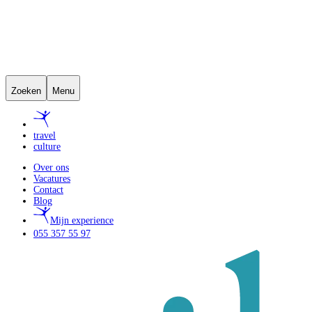
Zoeken
Menu
travel
culture
Over ons
Vacatures
Contact
Blog
Mijn experience
055 357 55 97