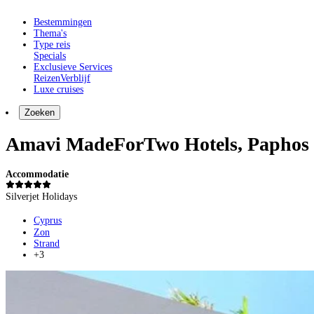
Bestemmingen
Thema's
Type reis
Specials
Exclusieve Services
Reizen
Verblijf
Luxe cruises
Zoeken
Amavi MadeForTwo Hotels, Paphos
Accommodatie
Silverjet Holidays
Cyprus
Zon
Strand
+3