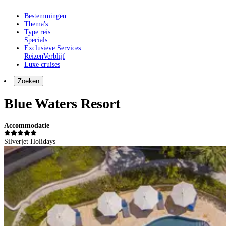
Bestemmingen
Thema's
Type reis
Specials
Exclusieve Services
Reizen
Verblijf
Luxe cruises
Zoeken
Blue Waters Resort
Accommodatie
Silverjet Holidays