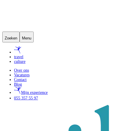
Zoeken
Menu
travel
culture
Over ons
Vacatures
Contact
Blog
Mijn experience
055 357 55 97