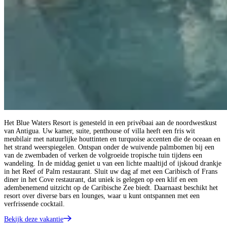
Het Blue Waters Resort is genesteld in een privébaai aan de noordwestkust
van Antigua. Uw kamer, suite, penthouse of villa heeft een fris wit
meubilair met natuurlijke houttinten en turquoise accenten die de oceaan en
het strand weerspiegelen. Ontspan onder de wuivende palmbomen bij een
van de zwembaden of verken de volgroeide tropische tuin tijdens een
wandeling. In de middag geniet u van een lichte maaltijd of ijskoud drankje
in het Reef of Palm restaurant. Sluit uw dag af met een Caribisch of Frans
diner in het Cove restaurant, dat uniek is gelegen op een klif en een
adembenemend uitzicht op de Caribische Zee biedt. Daarnaast beschikt het
resort over diverse bars en lounges, waar u kunt ontspannen met een
verfrissende cocktail.
Bekijk deze vakantie