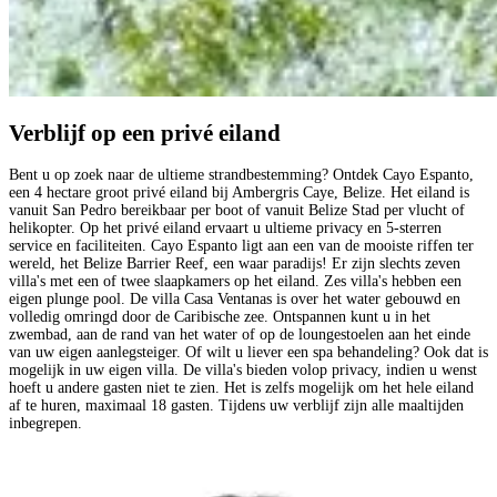
Verblijf op een privé eiland
Bent u op zoek naar de ultieme strandbestemming? Ontdek Cayo Espanto,
een 4 hectare groot privé eiland bij Ambergris Caye, Belize. Het eiland is
vanuit San Pedro bereikbaar per boot of vanuit Belize Stad per vlucht of
helikopter. Op het privé eiland ervaart u ultieme privacy en 5-sterren
service en faciliteiten. Cayo Espanto ligt aan een van de mooiste riffen ter
wereld, het Belize Barrier Reef, een waar paradijs! Er zijn slechts zeven
villa's met een of twee slaapkamers op het eiland. Zes villa's hebben een
eigen plunge pool. De villa Casa Ventanas is over het water gebouwd en
volledig omringd door de Caribische zee. Ontspannen kunt u in het
zwembad, aan de rand van het water of op de loungestoelen aan het einde
van uw eigen aanlegsteiger. Of wilt u liever een spa behandeling? Ook dat is
mogelijk in uw eigen villa. De villa's bieden volop privacy, indien u wenst
hoeft u andere gasten niet te zien. Het is zelfs mogelijk om het hele eiland
af te huren, maximaal 18 gasten. Tijdens uw verblijf zijn alle maaltijden
inbegrepen.