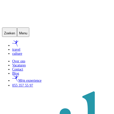
Zoeken
Menu
travel
culture
Over ons
Vacatures
Contact
Blog
Mijn experience
055 357 55 97