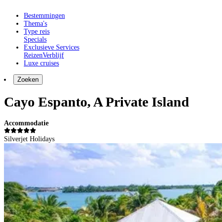
Bestemmingen
Thema's
Type reis
Specials
Exclusieve Services
Reizen
Verblijf
Luxe cruises
Zoeken
Cayo Espanto, A Private Island
Accommodatie
Silverjet Holidays