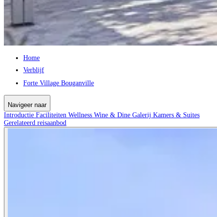
Home
Verblijf
Forte Village Bouganville
Navigeer naar
Introductie
Faciliteiten
Wellness
Wine & Dine
Galerij
Kamers & Suites
Gerelateerd reisaanbod