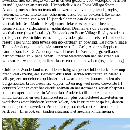
zwembad met een lengte van 25 m en een gedeelte voor waterpolo. Aan het
strand ligbedden en parasols. Uitzonderlijk is de Forte Village Sport
Academy met sterinstructeurs uit de wereld van voetbal, tennis, rugby,
fietsen, schaken, tafeltennis, schermen, basketbal en boksen. Elke zomer
kunnen kinderen van 4 tot 13 jaar deelnemen aan de cursussen van
voetbalclub Real Madrid. Er zijn specifieke cursussen voor keepers,
steraanvallers, verdedigers en spelmakers. Deelnemers ontvangen een
voetbaltenue (tegen betaling). Er is ook een Forte Village Rugby Academy
(5-16 jaar). Wedstrijden en trainingen vinden plaats in Leisure Land op het
resort. Hier vindt men tevens een go-kartbaan en bowling. De Forte Village
Tennis Academy met bekende namen w.o. Pat Cash, Andreas Seppi en
Emilio Sanchez. De Academy beschikt over 12 (verlichte) gravelbanen, 1
hardcourtbaan en 2 pádelbanen. Diverse watersporten aan het strand als
windsurfen, waterskiën, duiken, laser- en catamaranzeilen (tegen betaling).
Children’s Wonderland is een kleinschalig stadje met bibliotheek, bioscoop,
brandweerkazerne, een Barbie™-huis met Barbie-activiteiten en Mario’s
Village, een modeldorp op kindermaat waar kinderen kunnen spelen als
burgemeester, brandweerman, kapper, DJ en nog veel meer. Gewenste F1-
coureurs kunnen over het circuit zoemen en aanstormende wetenschappers
kunnen experimenteren in Wonderlab. Andere faciliteiten zijn een
kinderzwembad en een familierestaurant, plus een heleboel activiteiten en
workshops waar kinderen kunnen koken, een instrument bespelen, dansen
en hun eigen kunstwerk creëren op een groot doek met kunstenaars uit
ArtEvent. Er is ook een kinderrestaurant met speciale kindermenu's.