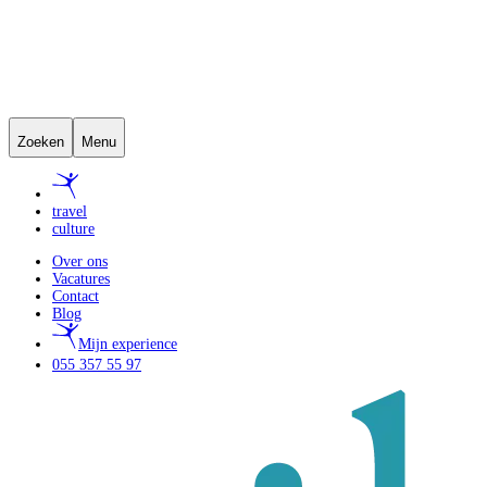
Zoeken
Menu
travel
culture
Over ons
Vacatures
Contact
Blog
Mijn experience
055 357 55 97