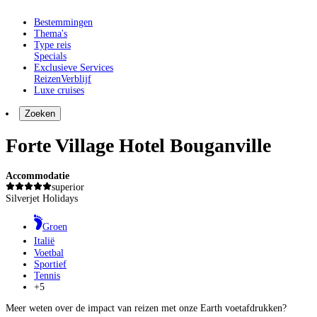
Bestemmingen
Thema's
Type reis
Specials
Exclusieve Services
Reizen
Verblijf
Luxe cruises
Zoeken
Forte Village Hotel Bouganville
Accommodatie
superior
Silverjet Holidays
Groen
Italië
Voetbal
Sportief
Tennis
+5
Meer weten over de impact van reizen met onze Earth voetafdrukken?