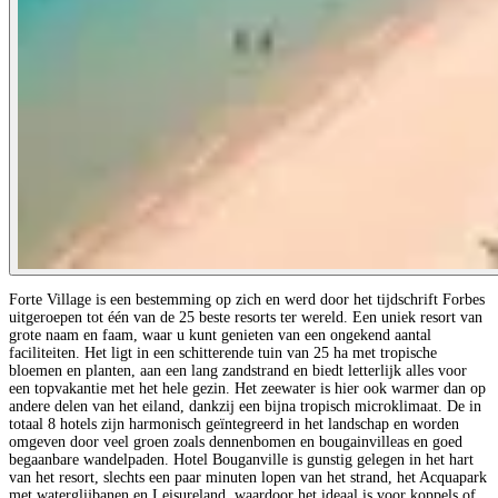
Forte Village is een bestemming op zich en werd door het tijdschrift Forbes
uitgeroepen tot één van de 25 beste resorts ter wereld. Een uniek resort van
grote naam en faam, waar u kunt genieten van een ongekend aantal
faciliteiten. Het ligt in een schitterende tuin van 25 ha met tropische
bloemen en planten, aan een lang zandstrand en biedt letterlijk alles voor
een topvakantie met het hele gezin. Het zeewater is hier ook warmer dan op
andere delen van het eiland, dankzij een bijna tropisch microklimaat. De in
totaal 8 hotels zijn harmonisch geïntegreerd in het landschap en worden
omgeven door veel groen zoals dennenbomen en bougainvilleas en goed
begaanbare wandelpaden. Hotel Bouganville is gunstig gelegen in het hart
van het resort, slechts een paar minuten lopen van het strand, het Acquapark
met waterglijbanen en Leisureland, waardoor het ideaal is voor koppels of