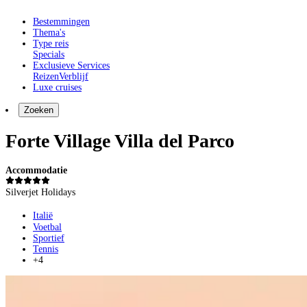
Bestemmingen
Thema's
Type reis
Specials
Exclusieve Services
Reizen
Verblijf
Luxe cruises
Zoeken
Forte Village Villa del Parco
Accommodatie
Silverjet Holidays
Italië
Voetbal
Sportief
Tennis
+4