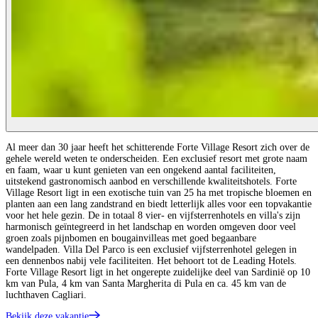
Al meer dan 30 jaar heeft het schitterende Forte Village Resort zich over de
gehele wereld weten te onderscheiden. Een exclusief resort met grote naam
en faam, waar u kunt genieten van een ongekend aantal faciliteiten,
uitstekend gastronomisch aanbod en verschillende kwaliteitshotels. Forte
Village Resort ligt in een exotische tuin van 25 ha met tropische bloemen en
planten aan een lang zandstrand en biedt letterlijk alles voor een topvakantie
voor het hele gezin. De in totaal 8 vier- en vijfsterrenhotels en villa's zijn
harmonisch geïntegreerd in het landschap en worden omgeven door veel
groen zoals pijnbomen en bougainvilleas met goed begaanbare
wandelpaden. Villa Del Parco is een exclusief vijfsterrenhotel gelegen in
een dennenbos nabij vele faciliteiten. Het behoort tot de Leading Hotels.
Forte Village Resort ligt in het ongerepte zuidelijke deel van Sardinië op 10
km van Pula, 4 km van Santa Margherita di Pula en ca. 45 km van de
luchthaven Cagliari.
Bekijk deze vakantie