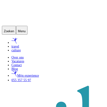
Zoeken
Menu
travel
culture
Over ons
Vacatures
Contact
Blog
Mijn experience
055 357 55 97