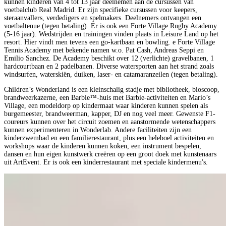
kunnen kinderen van 4 tot 13 jaar deelnemen aan de cursussen van
voetbalclub Real Madrid. Er zijn specifieke cursussen voor keepers,
steraanvallers, verdedigers en spelmakers. Deelnemers ontvangen een
voetbaltenue (tegen betaling). Er is ook een Forte Village Rugby Academy
(5-16 jaar). Wedstrijden en trainingen vinden plaats in Leisure Land op het
resort. Hier vindt men tevens een go-kartbaan en bowling. e Forte Village
Tennis Academy met bekende namen w.o. Pat Cash, Andreas Seppi en
Emilio Sanchez. De Academy beschikt over 12 (verlichte) gravelbanen, 1
hardcourtbaan en 2 padelbanen. Diverse watersporten aan het strand zoals
windsurfen, waterskiën, duiken, laser- en catamaranzeilen (tegen betaling).
Children’s Wonderland is een kleinschalig stadje met bibliotheek, bioscoop,
brandweerkazerne, een Barbie™-huis met Barbie-activiteiten en Mario’s
Village, een modeldorp op kindermaat waar kinderen kunnen spelen als
burgemeester, brandweerman, kapper, DJ en nog veel meer. Gewenste F1-
coureurs kunnen over het circuit zoemen en aanstormende wetenschappers
kunnen experimenteren in Wonderlab. Andere faciliteiten zijn een
kinderzwembad en een familierestaurant, plus een heleboel activiteiten en
workshops waar de kinderen kunnen koken, een instrument bespelen,
dansen en hun eigen kunstwerk creëren op een groot doek met kunstenaars
uit ArtEvent. Er is ook een kinderrestaurant met speciale kindermenu's.