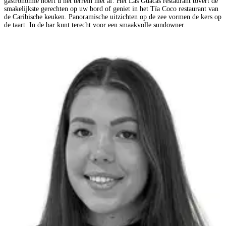
gastronomie hoeft u het terrein niet af. Het Las Guacas restaurant tovert de
smakelijkste gerechten op uw bord of geniet in het Tía Coco restaurant van
de Caribische keuken. Panoramische uitzichten op de zee vormen de kers op
de taart. In de bar kunt terecht voor een smaakvolle sundowner.