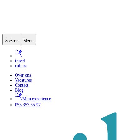
Zoeken
Menu
travel
culture
Over ons
Vacatures
Contact
Blog
Mijn experience
055 357 55 97