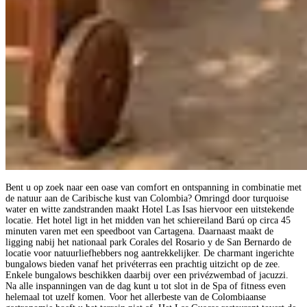
Bent u op zoek naar een oase van comfort en ontspanning in combinatie met
de natuur aan de Caribische kust van Colombia? Omringd door turquoise
water en witte zandstranden maakt Hotel Las Isas hiervoor een uitstekende
locatie. Het hotel ligt in het midden van het schiereiland Barú op circa 45
minuten varen met een speedboot van Cartagena. Daarnaast maakt de
ligging nabij het nationaal park Corales del Rosario y de San Bernardo de
locatie voor natuurliefhebbers nog aantrekkelijker. De charmant ingerichte
bungalows bieden vanaf het privéterras een prachtig uitzicht op de zee.
Enkele bungalows beschikken daarbij over een privézwembad of jacuzzi.
Na alle inspanningen van de dag kunt u tot slot in de Spa of fitness even
helemaal tot uzelf komen. Voor het allerbeste van de Colombiaanse