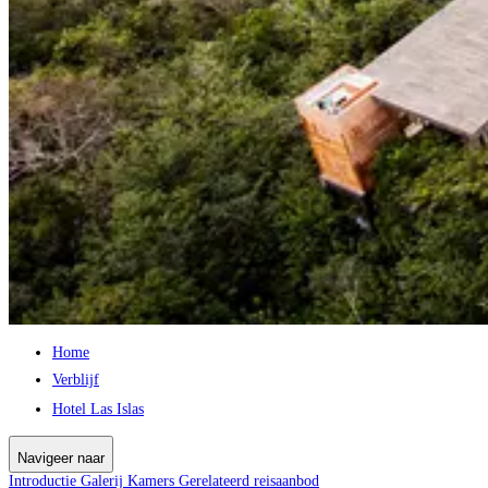
Home
Verblijf
Hotel Las Islas
Navigeer naar
Introductie
Galerij
Kamers
Gerelateerd reisaanbod