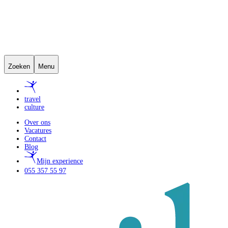
Zoeken
Menu
travel
culture
Over ons
Vacatures
Contact
Blog
Mijn experience
055 357 55 97