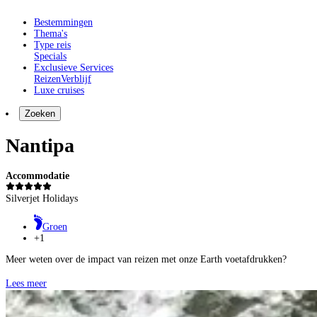
Bestemmingen
Thema's
Type reis
Specials
Exclusieve Services
Reizen
Verblijf
Luxe cruises
Zoeken
Nantipa
Accommodatie
Silverjet Holidays
Groen
+1
Meer weten over de impact van reizen met onze Earth voetafdrukken?
Lees meer