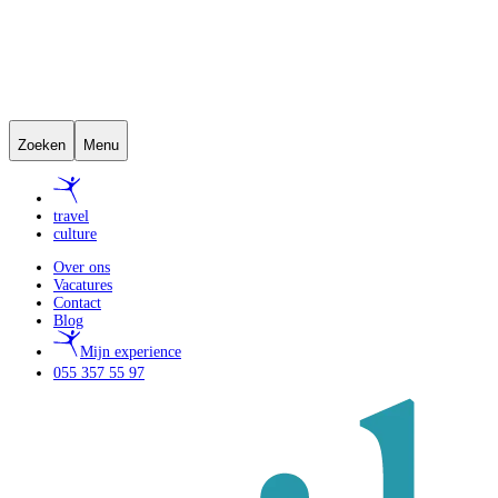
Zoeken
Menu
travel
culture
Over ons
Vacatures
Contact
Blog
Mijn experience
055 357 55 97