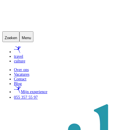
Zoeken
Menu
travel
culture
Over ons
Vacatures
Contact
Blog
Mijn experience
055 357 55 97