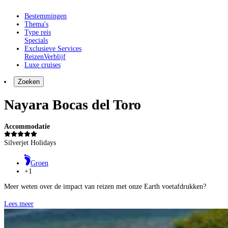
Bestemmingen
Thema's
Type reis
Specials
Exclusieve Services
Reizen
Verblijf
Luxe cruises
Zoeken
Nayara Bocas del Toro
Accommodatie
Silverjet Holidays
Groen
+1
Meer weten over de impact van reizen met onze Earth voetafdrukken?
Lees meer