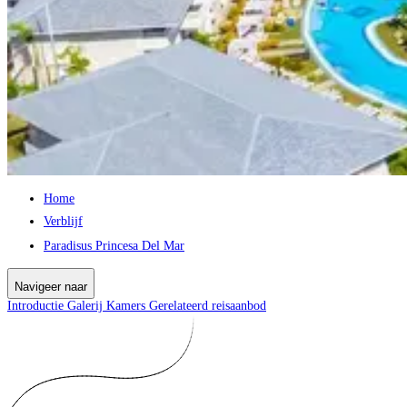
Home
Verblijf
Paradisus Princesa Del Mar
Navigeer naar
Introductie
Galerij
Kamers
Gerelateerd reisaanbod