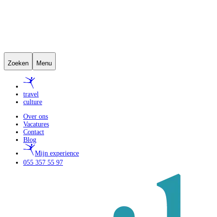
Zoeken
Menu
travel
culture
Over ons
Vacatures
Contact
Blog
Mijn experience
055 357 55 97