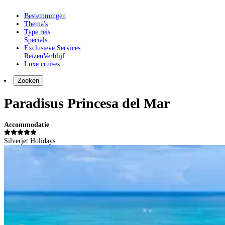
Bestemmingen
Thema's
Type reis
Specials
Exclusieve Services
Reizen
Verblijf
Luxe cruises
Zoeken
Paradisus Princesa del Mar
Accommodatie
Silverjet Holidays