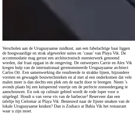
Verscholen aan de Uruguayaanse zuidkust, aan een fabelachtige baai liggen
de hoogwaardige en strak afgewerkte suites en ‘casas’ van Playa Vik. De
accommodatie mag gerust een architectonisch meesterwerk genoemd
worden, dat fraai opgaat in de omgeving. De ontwerpers Carrie en Alex Vik
kregen hulp van de internationaal gerenommeerde Uruguayaanse architect
Carlos Ott. Een samenwerking die resulteerde in strakke lijnen, bijzondere
vormen en gewaagde bouwtechnieken en al met al een onderkomen dat vele
malen meer is dan slechts een plek om de nacht door te brengen. Neem 's
avonds plaats bij een knisperend vuurtje om de perfecte zonsondergang te
aanschouwen. En ook op culinair gebied wordt de rode loper voor u
uitgelegd. Houdt u van verse vis van de barbecue? Reserveer dan een
tafeltje bij Cielomar at Playa Vik. Benieuwd naar de fijnste smaken van de
lokale Uruguayaanse keuken? Dan is Zodiaco at Bahia Vik het restaurant
waar u zijn moet.