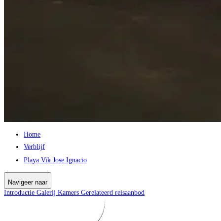
Home
Verblijf
Playa Vik Jose Ignacio
Navigeer naar
Introductie
Galerij
Kamers
Gerelateerd reisaanbod