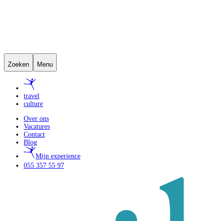
Zoeken
Menu
travel
culture
Over ons
Vacatures
Contact
Blog
Mijn experience
055 357 55 97