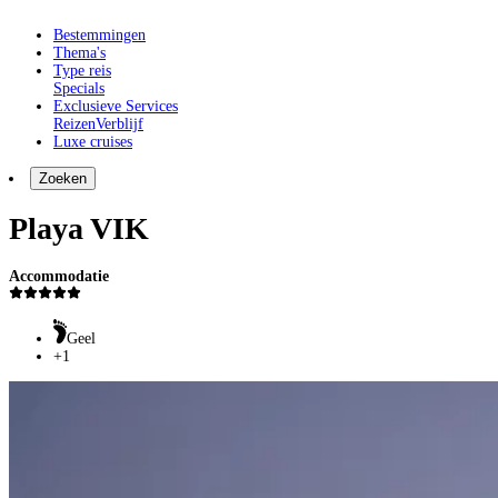
Bestemmingen
Thema's
Type reis
Specials
Exclusieve Services
Reizen
Verblijf
Luxe cruises
Zoeken
Playa VIK
Accommodatie
Geel
+1