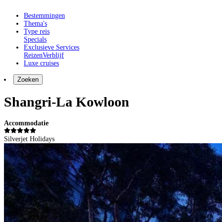
Bestemmingen
Thema's
Type reis
Specials
Exclusieve Services
Reizen
Verblijf
Luxe cruises
Zoeken
Shangri-La Kowloon
Accommodatie
Silverjet Holidays