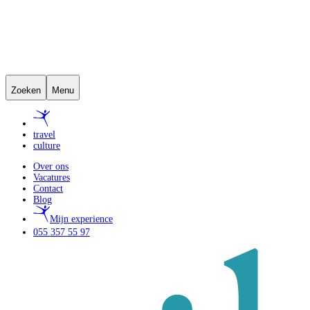
Zoeken
Menu
travel
culture
Over ons
Vacatures
Contact
Blog
Mijn experience
055 357 55 97