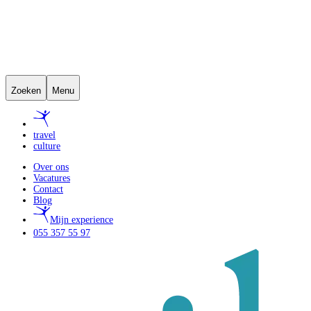
Zoeken
Menu
travel
culture
Over ons
Vacatures
Contact
Blog
Mijn experience
055 357 55 97