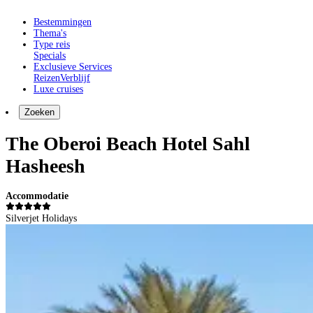
Bestemmingen
Thema's
Type reis
Specials
Exclusieve Services
Reizen
Verblijf
Luxe cruises
Zoeken
The Oberoi Beach Hotel Sahl
Hasheesh
Accommodatie
Silverjet Holidays