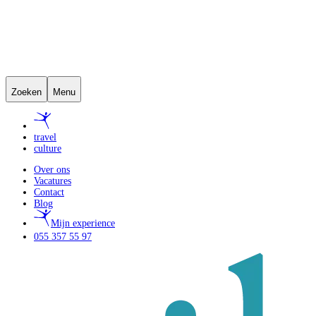
Zoeken
Menu
travel
culture
Over ons
Vacatures
Contact
Blog
Mijn experience
055 357 55 97