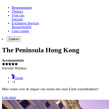
Bestemmingen
Thema's
Type reis
Specials
Exclusieve Services
Reizen
Verblijf
Luxe cruises
Zoeken
The Peninsula Hong Kong
Accommodatie
Silverjet Holidays
Groen
+1
Meer weten over de impact van reizen met onze Earth voetafdrukken?
Lees meer