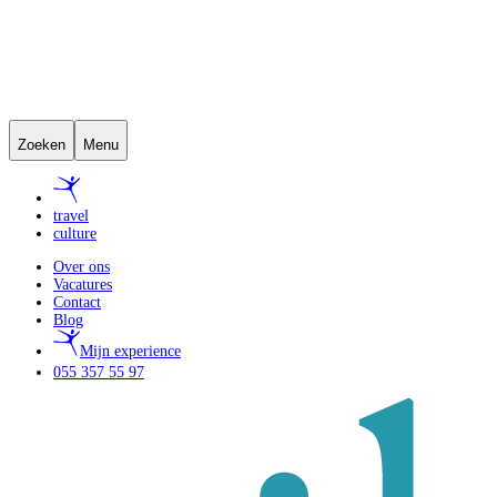
Zoeken
Menu
travel
culture
Over ons
Vacatures
Contact
Blog
Mijn experience
055 357 55 97