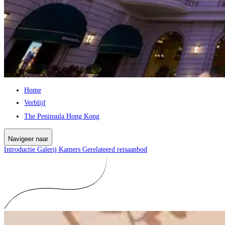
Home
Verblijf
The Peninsula Hong Kong
Navigeer naar
Introductie
Galerij
Kamers
Gerelateerd reisaanbod