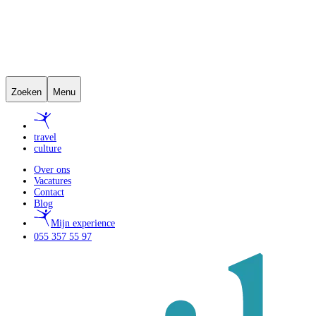
Zoeken
Menu
travel
culture
Over ons
Vacatures
Contact
Blog
Mijn experience
055 357 55 97