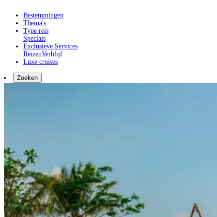
Bestemmingen
Thema's
Type reis
Specials
Exclusieve Services
Reizen
Verblijf
Luxe cruises
Zoeken