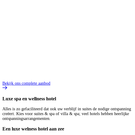
8
V
1
p
B
Bekijk ons complete aanbod
Luxe spa en wellness hotel
Alles is zo gefaciliteerd dat ook uw verblijf in suites de nodige ontspanning
creëert. Kies voor suites & spa of villa & spa; veel hotels hebben heerlijke
ontspanningsarrangementen.
Een luxe welness hotel aan zee