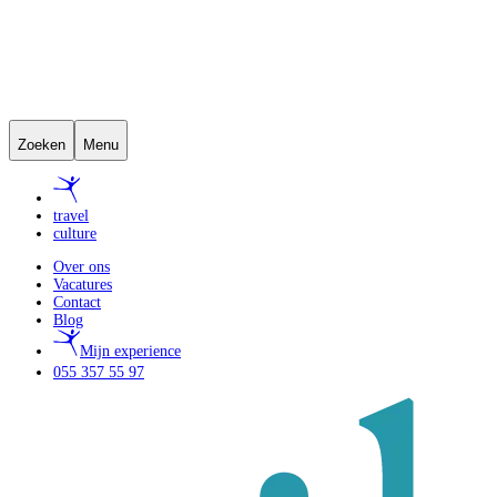
Zoeken
Menu
travel
culture
Over ons
Vacatures
Contact
Blog
Mijn experience
055 357 55 97