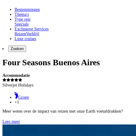
Bestemmingen
Thema's
Type reis
Specials
Exclusieve Services
Reizen
Verblijf
Luxe cruises
Zoeken
Four Seasons Buenos Aires
Accommodatie
Silverjet Holidays
Groen
+1
Meer weten over de impact van reizen met onze Earth voetafdrukken?
Lees meer