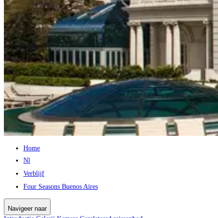
Home
Nl
Verblijf
Four Seasons Buenos Aires
Navigeer naar