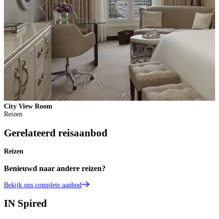
City View Room
M
Reizen
Gerelateerd reisaanbod
Reizen
Benieuwd naar andere reizen?
Bekijk ons complete aanbod
IN
Spired