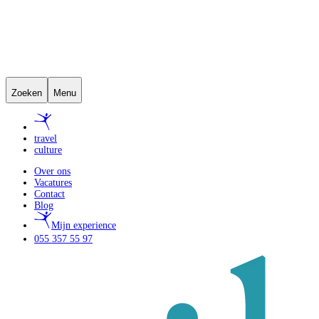
Zoeken
Menu
travel
culture
Over ons
Vacatures
Contact
Blog
Mijn experience
055 357 55 97