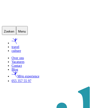
Zoeken
Menu
travel
culture
Over ons
Vacatures
Contact
Blog
Mijn experience
055 357 55 97