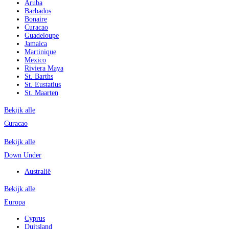
Aruba
Barbados
Bonaire
Curacao
Guadeloupe
Jamaica
Martinique
Mexico
Riviera Maya
St. Barths
St. Eustatius
St. Maarten
Bekijk alle
Curacao
Bekijk alle
Down Under
Australië
Bekijk alle
Europa
Cyprus
Duitsland