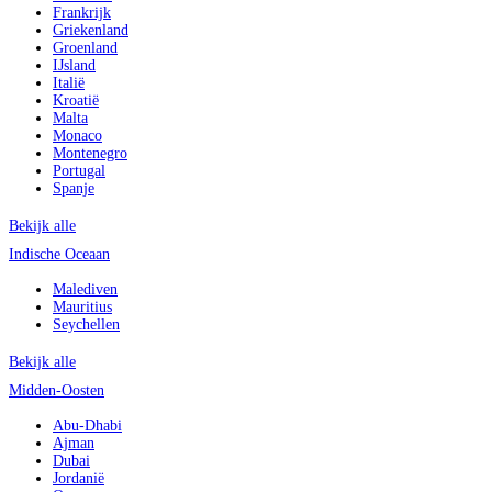
Frankrijk
Griekenland
Groenland
IJsland
Italië
Kroatië
Malta
Monaco
Montenegro
Portugal
Spanje
Bekijk alle
Indische Oceaan
Malediven
Mauritius
Seychellen
Bekijk alle
Midden-Oosten
Abu-Dhabi
Ajman
Dubai
Jordanië