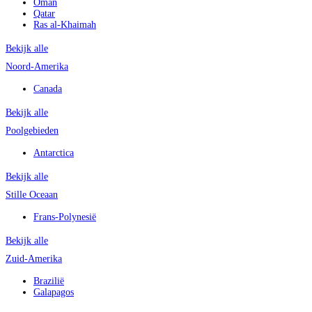
Oman
Qatar
Ras al-Khaimah
Bekijk alle
Noord-Amerika
Canada
Bekijk alle
Poolgebieden
Antarctica
Bekijk alle
Stille Oceaan
Frans-Polynesië
Bekijk alle
Zuid-Amerika
Brazilië
Galapagos