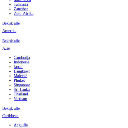
Tanzania
Zanzibar
Zuid-Afrika
Bekijk alle
Amerika
Bekijk alle
Azië
Cambodja
Indonesië
Japan
Langkawi
Maleisië
Phuket
Singapore
Sri Lanka
Thailand
Vietnam
Bekijk alle
Caribbean
Anguilla