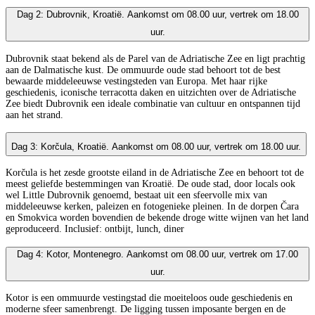
Dag 2: Dubrovnik, Kroatië. Aankomst om 08.00 uur, vertrek om 18.00
uur.
Dubrovnik staat bekend als de Parel van de Adriatische Zee en ligt prachtig
aan de Dalmatische kust. De ommuurde oude stad behoort tot de best
bewaarde middeleeuwse vestingsteden van Europa. Met haar rijke
geschiedenis, iconische terracotta daken en uitzichten over de Adriatische
Zee biedt Dubrovnik een ideale combinatie van cultuur en ontspannen tijd
aan het strand.
Dag 3: Korčula, Kroatië. Aankomst om 08.00 uur, vertrek om 18.00 uur.
Korčula is het zesde grootste eiland in de Adriatische Zee en behoort tot de
meest geliefde bestemmingen van Kroatië. De oude stad, door locals ook
wel Little Dubrovnik genoemd, bestaat uit een sfeervolle mix van
middeleeuwse kerken, paleizen en fotogenieke pleinen. In de dorpen Čara
en Smokvica worden bovendien de bekende droge witte wijnen van het land
geproduceerd. Inclusief: ontbijt, lunch, diner
Dag 4: Kotor, Montenegro. Aankomst om 08.00 uur, vertrek om 17.00
uur.
Kotor is een ommuurde vestingstad die moeiteloos oude geschiedenis en
moderne sfeer samenbrengt. De ligging tussen imposante bergen en de