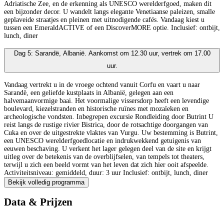
Adriatische Zee, en de erkenning als UNESCO werelderfgoed, maken dit
een bijzonder decor. U wandelt langs elegante Venetiaanse paleizen, smalle
geplaveide straatjes en pleinen met uitnodigende cafés. Vandaag kiest u
tussen een EmeraldACTIVE of een DiscoverMORE optie. Inclusief: ontbijt,
lunch, diner
Dag 5: Sarandë, Albanië. Aankomst om 12.30 uur, vertrek om 17.00
uur.
Vandaag vertrekt u in de vroege ochtend vanuit Corfu en vaart u naar
Sarandë, een geliefde kustplaats in Albanië, gelegen aan een
halvemaanvormige baai. Het voormalige vissersdorp heeft een levendige
boulevard, kiezelstranden en historische ruïnes met mozaïeken en
archeologische vondsten. Inbegrepen excursie Rondleiding door Butrint U
reist langs de rustige rivier Bistrica, door de rotsachtige doorgangen van
Cuka en over de uitgestrekte vlaktes van Vurgu. Uw bestemming is Butrint,
een UNESCO werelderfgoedlocatie en indrukwekkend getuigenis van
eeuwen beschaving. U verkent het lager gelegen deel van de site en krijgt
uitleg over de betekenis van de overblijfselen, van tempels tot theaters,
terwijl u zich een beeld vormt van het leven dat zich hier ooit afspeelde.
Activiteitsniveau: gemiddeld, duur: 3 uur Inclusief: ontbijt, lunch, diner
Bekijk volledig programma
Data & Prijzen