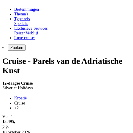
Bestemmingen
Thema's
Type reis
Specials
Exclusieve Services
Reizen
Verblijf
Luxe cruises
Zoeken
Cruise - Parels van de Adriatische
Kust
12-daagse Cruise
Silverjet Holidays
Kroatië
Cruise
+2
Vanaf
13.495,-
p.p.
10 oktober 2026