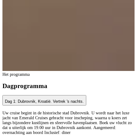
Het programma
Dagprogramma
Dag 1: Dubrovnik, Kroatië. Vertrek 's nachts.
Uw cruise begint in de historische stad Dubrovnik. U wordt naar het luxe
jacht van Emerald Cruises gebracht voor inscheping, waarna u koers zet
langs bijzondere kustlijnen en sfeervolle havenplaatsen. Boek uw vlucht zo
dat u uiterlijk om 19.00 uur in Dubrovnik aankomt. Aangemeerd:
overnachting aan boord Inclusief: diner