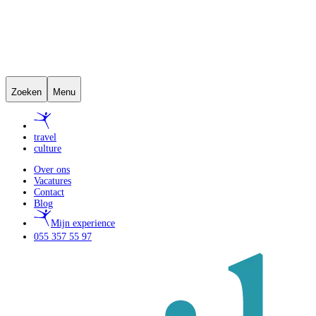
Zoeken
Menu
travel
culture
Over ons
Vacatures
Contact
Blog
Mijn experience
055 357 55 97