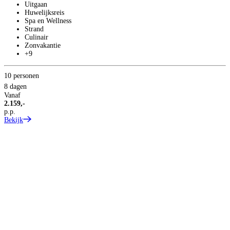
Uitgaan
Huwelijksreis
Spa en Wellness
Strand
Culinair
Zonvakantie
+9
10 personen
3
8 dagen
8
Vanaf
2.159,-
V
p.p.
2
Bekijk
p
B