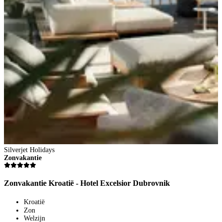
Silverjet Holidays
S
Zonvakantie
Z
Zonvakantie Kroatië - Hotel Excelsior Dubrovnik
Z
Kroatië
Zon
Welzijn