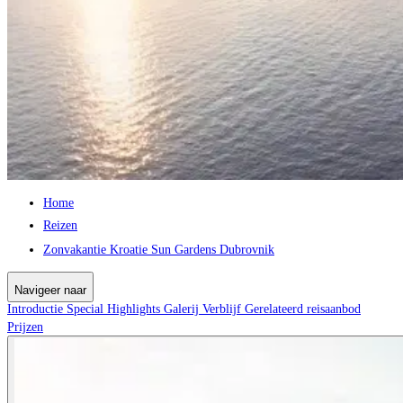
Home
Reizen
Zonvakantie Kroatie Sun Gardens Dubrovnik
Navigeer naar
Introductie
Special
Highlights
Galerij
Verblijf
Gerelateerd reisaanbod
Prijzen