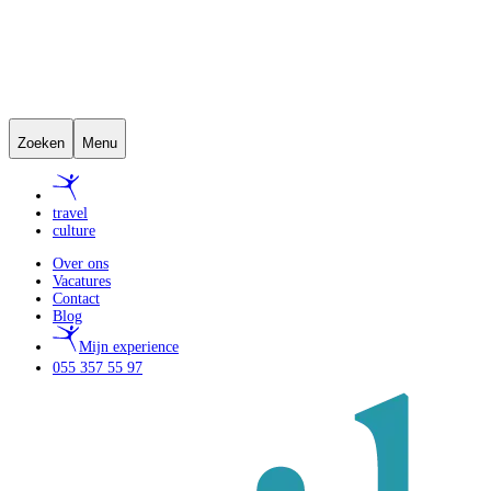
Zoeken
Menu
travel
culture
Over ons
Vacatures
Contact
Blog
Mijn experience
055 357 55 97