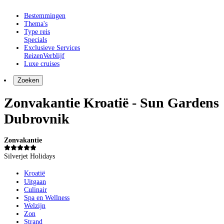
Bestemmingen
Thema's
Type reis
Specials
Exclusieve Services
Reizen
Verblijf
Luxe cruises
Zoeken
Zonvakantie Kroatië - Sun Gardens
Dubrovnik
Zonvakantie
Silverjet Holidays
Kroatië
Uitgaan
Culinair
Spa en Wellness
Welzijn
Zon
Strand