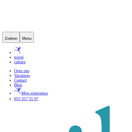
Zoeken
Menu
travel
culture
Over ons
Vacatures
Contact
Blog
Mijn experience
055 357 55 97