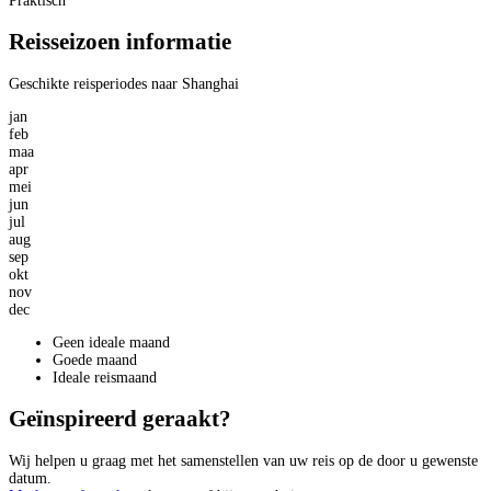
Praktisch
Reisseizoen informatie
Geschikte reisperiodes naar Shanghai
jan
feb
maa
apr
mei
jun
jul
aug
sep
okt
nov
dec
Geen ideale maand
Goede maand
Ideale reismaand
Geïnspireerd geraakt?
Wij helpen u graag met het samenstellen van uw reis op de door u gewenste
datum.