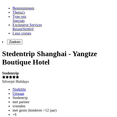
Bestemmingen
Thema's
Type reis
Specials
Exclusieve Services
Reizen
Verblijf
Luxe cruises
Zoeken
Stedentrip Shanghai - Yangtze
Boutique Hotel
Stedentrip
Silverjet Holidays
Nightlife
Uitgaan
Stedentrip
met partner
vrienden
met gezin (kinderen >12 jaar)
+6