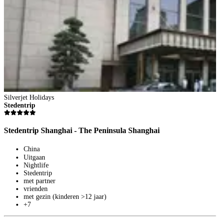
Silverjet Holidays
Stedentrip
Stedentrip Shanghai - The Peninsula Shanghai
China
Uitgaan
Nightlife
Stedentrip
met partner
vrienden
met gezin (kinderen >12 jaar)
S
+7
S