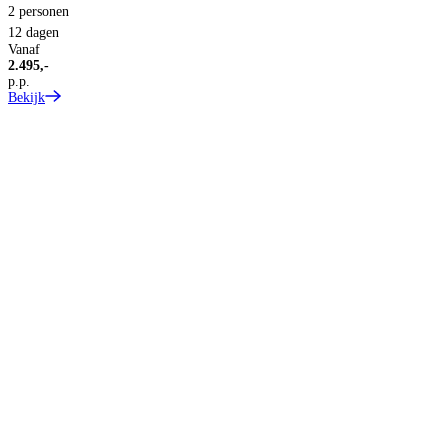
2 personen
S
12 dagen
Vanaf
2.495,-
p.p.
Bekijk
2
8
V
1
p
B